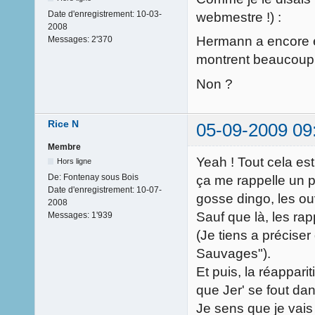
Date d'enregistrement:
10-03-
webmestre !) :
2008
Hermann a encore é
Messages:
2'370
montrent beaucoup p
Non ?
Rice N
05-09-2009 09
Membre
Yeah ! Tout cela est
Hors ligne
De:
Fontenay sous Bois
ça me rappelle un p
Date d'enregistrement:
10-07-
gosse dingo, les ouv
2008
Sauf que là, les rap
Messages:
1'939
(Je tiens a préciser
Sauvages").
Et puis, la réappari
que Jer' se fout dan
Je sens que je vais 