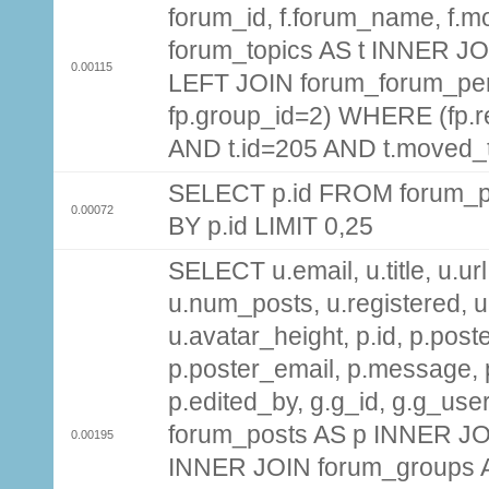
forum_id, f.forum_name, f.m
forum_topics AS t INNER JOI
0.00115
LEFT JOIN forum_forum_per
fp.group_id=2) WHERE (fp.
AND t.id=205 AND t.moved_
SELECT p.id FROM forum_p
0.00072
BY p.id LIMIT 0,25
SELECT u.email, u.title, u.url
u.num_posts, u.registered, u
u.avatar_height, p.id, p.pos
p.poster_email, p.message, p
p.edited_by, g.g_id, g.g_use
forum_posts AS p INNER JOI
0.00195
INNER JOIN forum_groups A