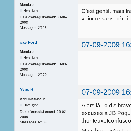
Membre
C'est gentil, mais f
Hors ligne
Date d'enregistrement:
03-06-
vaincre sans péril 
2008
Messages:
2'618
xav kord
07-09-2009 16
Membre
Hors ligne
Date d'enregistrement:
10-03-
2008
Messages:
2'370
Yves H
07-09-2009 16
Administrateur
Alors là, je dis bra
Hors ligne
Date d'enregistrement:
26-02-
excuses à JB Poqueli
2008
:honteuxetconfusc
Messages:
6'408
Mais bon, qu'est-c