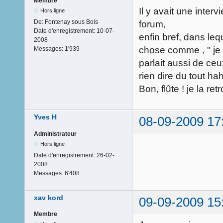
Membre
Il y avait une interv
Hors ligne
De:
Fontenay sous Bois
forum,
Date d'enregistrement:
10-07-
enfin bref, dans lequ
2008
chose comme , " je c
Messages:
1'939
parlait aussi de ceu
rien dire du tout ha
Bon, flûte ! je la re
Yves H
08-09-2009 17
Administrateur
Hors ligne
Date d'enregistrement:
26-02-
2008
Messages:
6'408
xav kord
09-09-2009 15
Membre