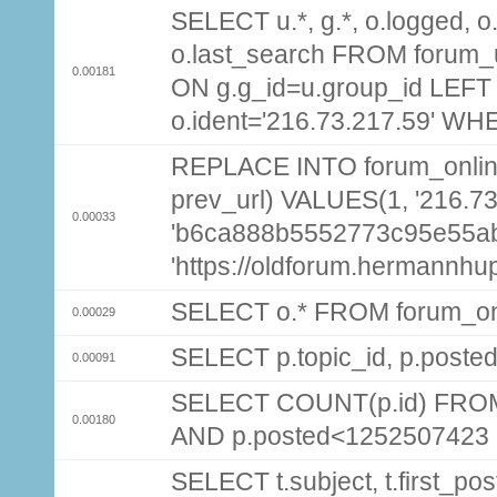
SELECT u.*, g.*, o.logged, o.
o.last_search FROM forum_
0.00181
ON g.g_id=u.group_id LEFT
o.ident='216.73.217.59' WH
REPLACE INTO forum_online (
prev_url) VALUES(1, '216.7
0.00033
'b6ca888b5552773c95e55a
'https://oldforum.hermannhu
SELECT o.* FROM forum_on
0.00029
SELECT p.topic_id, p.post
0.00091
SELECT COUNT(p.id) FROM 
0.00180
AND p.posted<1252507423
SELECT t.subject, t.first_post