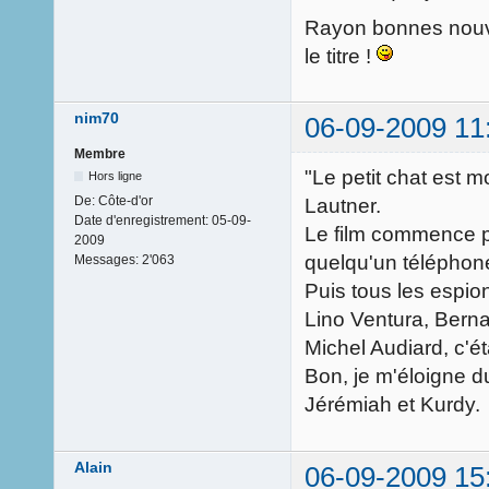
Rayon bonnes nouve
le titre !
nim70
06-09-2009 11
Membre
"Le petit chat est m
Hors ligne
De:
Côte-d'or
Lautner.
Date d'enregistrement:
05-09-
Le film commence p
2009
quelqu'un téléphone
Messages:
2'063
Puis tous les espion
Lino Ventura, Berna
Michel Audiard, c'étai
Bon, je m'éloigne du
Jérémiah et Kurdy.
Alain
06-09-2009 15