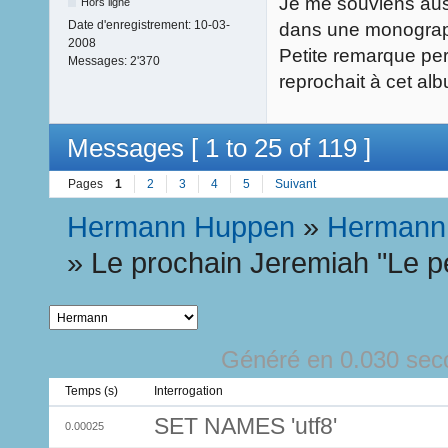
Je me souviens aussi
Hors ligne
Date d'enregistrement:
10-03-
dans une monograph
2008
Petite remarque per
Messages:
2'370
reprochait à cet alb
Messages [ 1 to 25 of 119 ]
Pages
1
2
3
4
5
Suivant
Hermann Huppen
»
Hermann
»
Le prochain Jeremiah "Le pet
Généré en 0.030 sec
Temps (s)
Interrogation
SET NAMES 'utf8'
0.00025