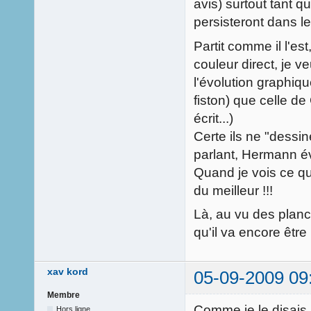
avis) surtout tant 
persisteront dans le
Partit comme il l'est
couleur direct, je v
l'évolution graphiq
fiston) que celle d
écrit...)
Certe ils ne "dessi
parlant, Hermann é
Quand je vois ce que 
du meilleur !!!
Là, au vu des plan
qu'il va encore être
xav kord
05-09-2009 09
Membre
Comme je le disais 
Hors ligne