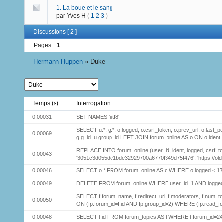
1. La boue et le sang
par Yves H
(
1
2
3
)
Discussions [ 2 ]
Pages
1
Hermann Huppen
»
Duke
Temps (s)
Interrogation
0.00031
SET NAMES 'utf8'
SELECT u.*, g.*, o.logged, o.csrf_token, o.prev_url, o.la
0.00069
g.g_id=u.group_id LEFT JOIN forum_online AS o ON o.ident
REPLACE INTO forum_online (user_id, ident, logged, csrf_t
0.00043
'3051c3d055de1bde32929700a6770f349d75f476', 'https://ol
0.00046
SELECT o.* FROM forum_online AS o WHERE o.logged < 1
0.00049
DELETE FROM forum_online WHERE user_id=1 AND logge
SELECT f.forum_name, f.redirect_url, f.moderators, f.num_
0.00050
ON (fp.forum_id=f.id AND fp.group_id=2) WHERE (fp.read_
0.00048
SELECT t.id FROM forum_topics AS t WHERE t.forum_id=24