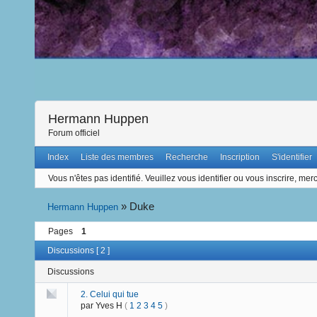
Hermann Huppen
Forum officiel
Index
Liste des membres
Recherche
Inscription
S'identifier
Vous n'êtes pas identifié.
Veuillez vous identifier ou vous inscrire, merc
»
Duke
Hermann Huppen
Pages
1
Discussions [ 2 ]
Discussions
2. Celui qui tue
par Yves H
(
1
2
3
4
5
)