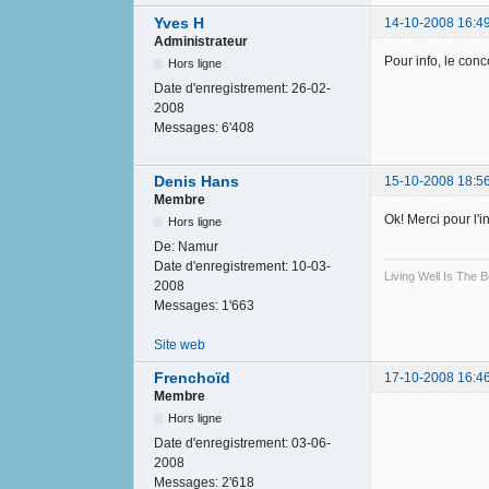
Yves H
14-10-2008 16:4
Administrateur
Pour info, le con
Hors ligne
Date d'enregistrement:
26-02-
2008
Messages:
6'408
Denis Hans
15-10-2008 18:5
Membre
Ok! Merci pour l'i
Hors ligne
De:
Namur
Date d'enregistrement:
10-03-
Living Well Is The
2008
Messages:
1'663
Site web
Frenchoïd
17-10-2008 16:4
Membre
Hors ligne
Date d'enregistrement:
03-06-
2008
Messages:
2'618