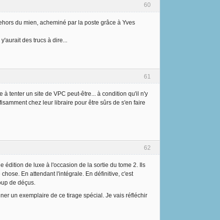
60
 dehors du mien, acheminé par la poste grâce à Yves
aurait des trucs à dire...
61
à tenter un site de VPC peut-être... à condition qu'il n'y
samment chez leur libraire pour être sûrs de s'en faire
62
 édition de luxe à l'occasion de la sortie du tome 2. Ils
hose. En attendant l'intégrale. En définitive, c'est
coup de déçus.
gner un exemplaire de ce tirage spécial. Je vais réfléchir