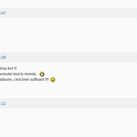
5:47
6:28
op fort !!!
ameuter tout le monde...
lbums, c'est bien suffisant !!!!
4:12