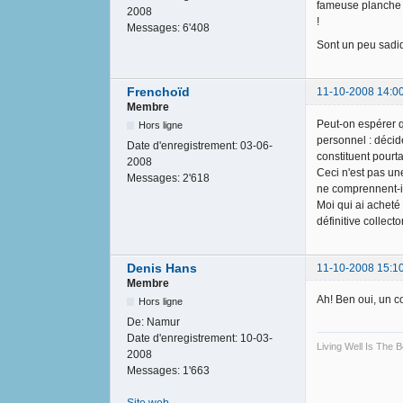
fameuse planche s
2008
!
Messages:
6'408
Sont un peu sadi
Frenchoïd
11-10-2008 14:0
Membre
Peut-on espérer q
Hors ligne
personnel : décidé
Date d'enregistrement:
03-06-
constituent pourt
2008
Ceci n'est pas une
Messages:
2'618
ne comprennent-ils
Moi qui ai acheté 
définitive collector
Denis Hans
11-10-2008 15:1
Membre
Ah! Ben oui, un co
Hors ligne
De:
Namur
Date d'enregistrement:
10-03-
Living Well Is The
2008
Messages:
1'663