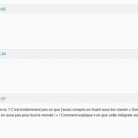
8:01
4:24
4:57
s-tu ? C'est évidemment pas ce que j'avais compris en lisant sous ton clavier « Do
'y en aura pas pour tout le monde ! » ! Comment explique-t-on que cette intégrale soit