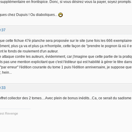
upplémentaire en frontispice. Donc, si vous désirez vous la payer, soyez prompts à
ques chez Dupuis ! Ou diaboliques...
0:37
ue cette fichue 47è planche sera proposée sur le site (une fois les 666 exemplaires
ment, plus ça va et plus ça m'horripile, cette façon de "prendre le pognon là où il 
ant le fonds de roulement d'un auteur.
 attaque contre les auteurs, évidemment, car j'imagine que cette partie de la pratiq
 pas une mention explicitant que c'est l'éditeur qui est habilité à gérer le titre dans 
"par erreur" l'édition courante du tome 1 puis l'édition anniversaire, je suppose que 
, hein...
0:33
ffret collector des 2 tomes....Avec plein de bonus inédits...Ca, ce serait du sadism
 Best Revenge