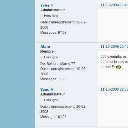
Yves H
11-10-2008 16:4
Administrateur
Hors ligne
Date d'enregistrement:
26-02-
2008
Messages:
6'408
Alain
11-10-2008 20:4
Membre
666 exemplaires..
Hors ligne
ben moi je suis en
De:
Seine et Marne 77
patient !!!
Date d'enregistrement:
10-03-
2008
Messages:
1'395
Yves H
11-10-2008 22:0
Administrateur
Hors ligne
Date d'enregistrement:
26-02-
2008
Messages:
6'408