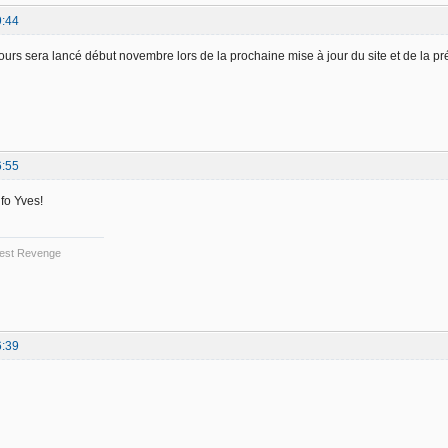
9:44
cours sera lancé début novembre lors de la prochaine mise à jour du site et de la p
6:55
nfo Yves!
 Best Revenge
6:39