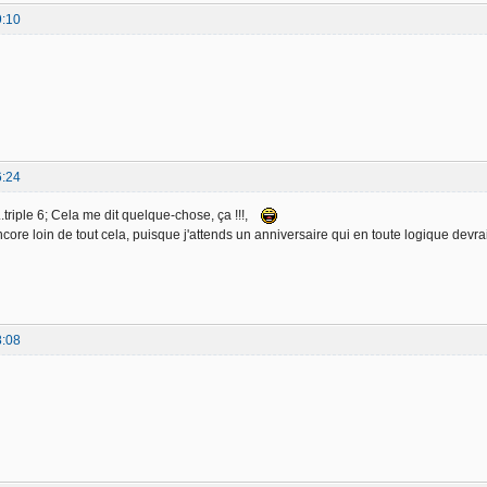
9:10
6:24
.triple 6; Cela me dit quelque-chose, ça !!!,
core loin de tout cela, puisque j'attends un anniversaire qui en toute logique devrai
8:08