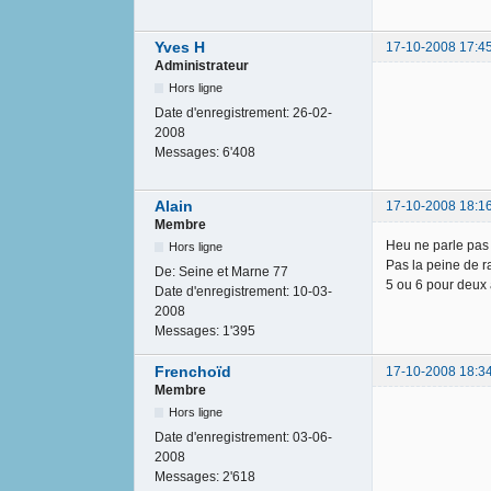
Yves H
17-10-2008 17:4
Administrateur
Hors ligne
Date d'enregistrement:
26-02-
2008
Messages:
6'408
Alain
17-10-2008 18:1
Membre
Heu ne parle pas tr
Hors ligne
Pas la peine de r
De:
Seine et Marne 77
5 ou 6 pour deux a
Date d'enregistrement:
10-03-
2008
Messages:
1'395
Frenchoïd
17-10-2008 18:3
Membre
Hors ligne
Date d'enregistrement:
03-06-
2008
Messages:
2'618