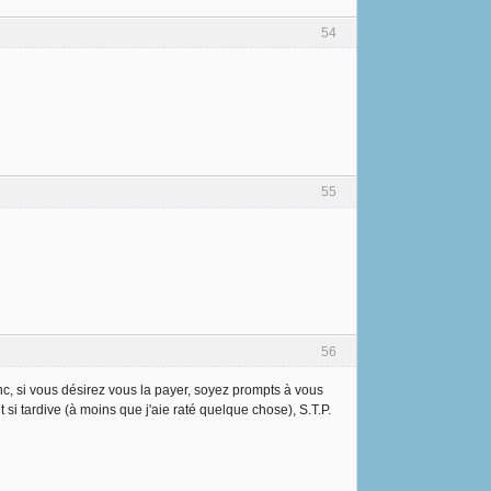
54
55
56
nc, si vous désirez vous la payer, soyez prompts à vous
 si tardive (à moins que j'aie raté quelque chose), S.T.P.