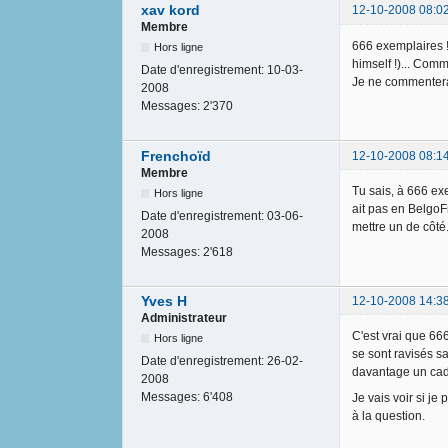
xav kord
12-10-2008 08:0
Membre
666 exemplaires !
Hors ligne
himself !)... Comm
Date d'enregistrement:
10-03-
Je ne commenterai 
2008
Messages:
2'370
Frenchoïd
12-10-2008 08:1
Membre
Tu sais, à 666 exe
Hors ligne
ait pas en BelgoF
Date d'enregistrement:
03-06-
mettre un de côté
2008
Messages:
2'618
Yves H
12-10-2008 14:3
Administrateur
C'est vrai que 666
Hors ligne
se sont ravisés sa
Date d'enregistrement:
26-02-
davantage un cade
2008
Messages:
6'408
Je vais voir si je
à la question.