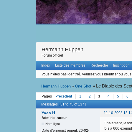
Hermann Huppen
Forum officiel
Index
Liste des membres
Recherche
Inscription
Vous n'êtes pas identifié.
Veuillez vous identifier ou vous 
»
Le Diable des Sept
Hermann Huppen
»
One Shot
Pages
Précédent
1
2
3
4
5
6
Messages [ 51 to 75 of 137 ]
Yves H
11-10-2008 13:1
Administrateur
Finalement, le tom
Hors ligne
fois à 666 exempl
Date d'enregistrement:
26-02-