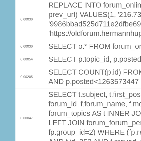
REPLACE INTO forum_online (
prev_url) VALUES(1, '216.7
0.00030
'9986bbad525d711e2dfbe69
'https://oldforum.hermannhu
SELECT o.* FROM forum_on
0.00030
SELECT p.topic_id, p.post
0.00054
SELECT COUNT(p.id) FROM 
0.00205
AND p.posted<1263573447
SELECT t.subject, t.first_post
forum_id, f.forum_name, f.m
forum_topics AS t INNER JOI
0.00047
LEFT JOIN forum_forum_per
fp.group_id=2) WHERE (fp.