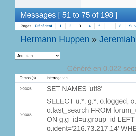
Messages [ 51 to 75 of 198 ]
Pages
Précédent
1
2
3
4
5
…
8
Sui
Hermann Huppen
»
Jeremiah
Généré en 0.022 sec
Temps (s)
Interrogation
SET NAMES 'utf8'
0.00028
SELECT u.*, g.*, o.logged, o.
o.last_search FROM forum_
0.00068
ON g.g_id=u.group_id LEFT
o.ident='216.73.217.14' WH