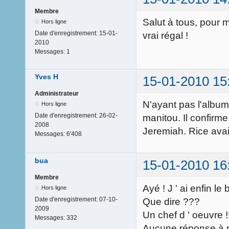
Membre
Salut à tous, pour m
Hors ligne
Date d'enregistrement:
15-01-
vrai régal !
2010
Messages:
1
Yves H
15-01-2010 15
Administrateur
N'ayant pas l'album
Hors ligne
Date d'enregistrement:
26-02-
manitou. Il confirme
2008
Jeremiah. Rice avai
Messages:
6'408
bua
15-01-2010 16
Membre
Ayé ! J ' ai enfin le
Hors ligne
Date d'enregistrement:
07-10-
Que dire ???
2009
Un chef d ' oeuvre !!
Messages:
332
Aucune réponse à m