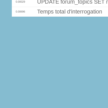
UPDATE forum_topics SET
0.00029
Temps total d'interrogation
0.00696