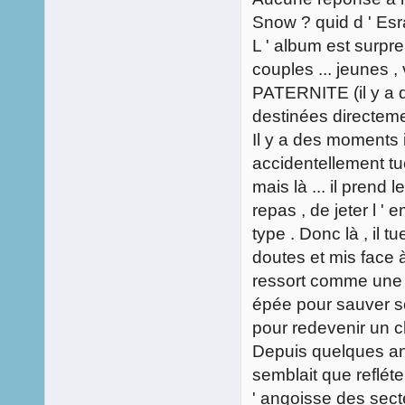
Snow ? quid d ' Esra.
L ' album est surpr
couples ... jeunes ,
PATERNITE (il y a d
destinées directeme
Il y a des moments 
accidentellement tu
mais là ... il prend
repas , de jeter l '
type . Donc là , il t
doutes et mis face 
ressort comme une 
épée pour sauver so
pour redevenir un cha
Depuis quelques ann
semblait que refléte
' angoisse des secte