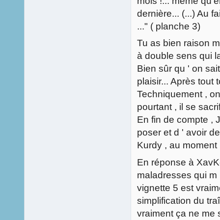
mois !... même qu'el
dernière... (...) Au 
..." ( planche 3)
Tu as bien raison mai
à double sens qui l
Bien sûr qu ' on sait
plaisir... Après tout t
Techniquement , on v
pourtant , il se sacrif
En fin de compte , J
poser et d ' avoir d
Kurdy , au moment 
En réponse à XavKor
maladresses qui m '
vignette 5 est vraim
simplification du tra
vraiment ça ne me 