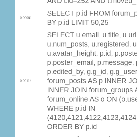
AND t.id=252 AND t.moved_
SELECT p.id FROM forum_p
0.00091
BY p.id LIMIT 50,25
SELECT u.email, u.title, u.url
u.num_posts, u.registered, u
u.avatar_height, p.id, p.pos
p.poster_email, p.message, p
p.edited_by, g.g_id, g.g_use
forum_posts AS p INNER JOI
0.00114
INNER JOIN forum_groups A
forum_online AS o ON (o.use
WHERE p.id IN
(4120,4121,4122,4123,4124
ORDER BY p.id