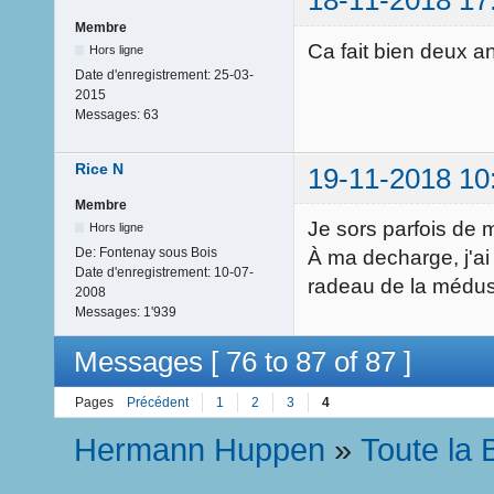
18-11-2018 17
Membre
Ca fait bien deux 
Hors ligne
Date d'enregistrement:
25-03-
2015
Messages:
63
Rice N
19-11-2018 10
Membre
Je sors parfois de 
Hors ligne
De:
Fontenay sous Bois
À ma decharge, j'ai
Date d'enregistrement:
10-07-
radeau de la médu
2008
Messages:
1'939
Messages [ 76 to 87 of 87 ]
Pages
Précédent
1
2
3
4
Hermann Huppen
»
Toute la