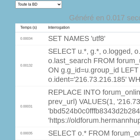
Généré en 0.017 sec
Temps (s)
Interrogation
SET NAMES 'utf8'
0.00034
SELECT u.*, g.*, o.logged, o.
o.last_search FROM forum_
0.00132
ON g.g_id=u.group_id LEFT
o.ident='216.73.216.185' W
REPLACE INTO forum_online (
prev_url) VALUES(1, '216.7
0.00031
'bbd524b0c0fffb8343d2b28
'https://oldforum.hermannhu
SELECT o.* FROM forum_on
0.00035