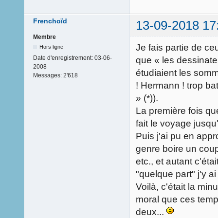
Frenchoïd
13-09-2018 17
Membre
Je fais partie de c
Hors ligne
Date d'enregistrement:
03-06-
que « les dessinate
2008
étudiaient les som
Messages:
2'618
! Hermann ! trop bat
» (*)).
La première fois que
fait le voyage jusq
Puis j'ai pu en ap
genre boire un coup
etc., et autant c'éta
"quelque part" j'y a
Voilà, c'était la mi
moral que ces temps-
deux...