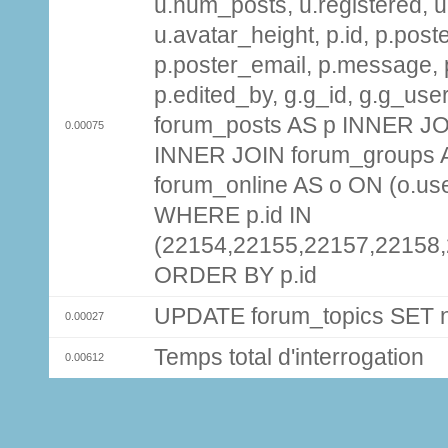
u.num_posts, u.registered, u
u.avatar_height, p.id, p.pos
p.poster_email, p.message, p
p.edited_by, g.g_id, g.g_use
forum_posts AS p INNER JOI
0.00075
INNER JOIN forum_groups A
forum_online AS o ON (o.use
WHERE p.id IN
(22154,22155,22157,22158
ORDER BY p.id
UPDATE forum_topics SET
0.00027
Temps total d'interrogation
0.00612