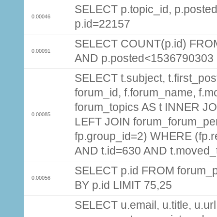
SELECT p.topic_id, p.pos
0.00046
p.id=22157
SELECT COUNT(p.id) FROM 
0.00091
AND p.posted<1536790303
SELECT t.subject, t.first_post
forum_id, f.forum_name, f.m
forum_topics AS t INNER JOI
0.00085
LEFT JOIN forum_forum_per
fp.group_id=2) WHERE (fp.
AND t.id=630 AND t.moved_
SELECT p.id FROM forum_p
0.00056
BY p.id LIMIT 75,25
SELECT u.email, u.title, u.url