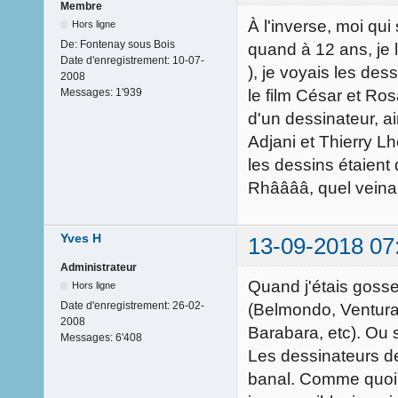
Membre
À l'inverse, moi qui
Hors ligne
De:
Fontenay sous Bois
quand à 12 ans, je l
Date d'enregistrement:
10-07-
), je voyais les de
2008
le film César et Ros
Messages:
1'939
d'un dessinateur, a
Adjani et Thierry Lh
les dessins étaient d
Rhââââ, quel veinar
Yves H
13-09-2018 07
Administrateur
Quand j'étais gosse
Hors ligne
Date d'enregistrement:
26-02-
(Belmondo, Ventura)
2008
Barabara, etc). Ou 
Messages:
6'408
Les dessinateurs de
banal. Comme quoi,