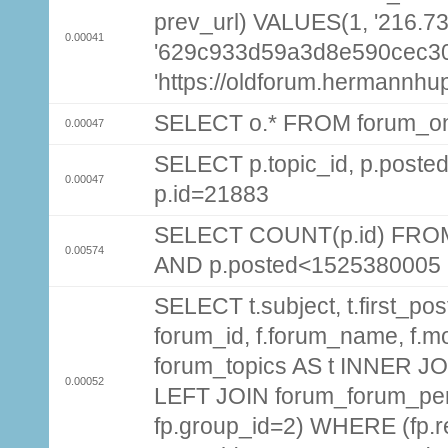
prev_url) VALUES(1, '216.7
0.00041
'629c933d59a3d8e590cec30
'https://oldforum.hermannhu
SELECT o.* FROM forum_on
0.00047
SELECT p.topic_id, p.pos
0.00047
p.id=21883
SELECT COUNT(p.id) FROM 
0.00574
AND p.posted<1525380005
SELECT t.subject, t.first_post
forum_id, f.forum_name, f.m
forum_topics AS t INNER JOI
0.00052
LEFT JOIN forum_forum_per
fp.group_id=2) WHERE (fp.