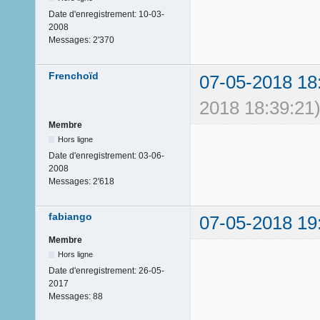
Date d'enregistrement:
10-03-
2008
Messages:
2'370
Frenchoïd
07-05-2018 18
2018 18:39:21
Membre
Hors ligne
Date d'enregistrement:
03-06-
2008
Messages:
2'618
fabiango
07-05-2018 19
Membre
Hors ligne
Date d'enregistrement:
26-05-
2017
Messages:
88