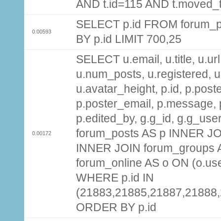
AND t.id=115 AND t.moved_
SELECT p.id FROM forum_p
0.00593
BY p.id LIMIT 700,25
SELECT u.email, u.title, u.url
u.num_posts, u.registered, u
u.avatar_height, p.id, p.pos
p.poster_email, p.message, p
p.edited_by, g.g_id, g.g_use
forum_posts AS p INNER JOI
0.00172
INNER JOIN forum_groups A
forum_online AS o ON (o.use
WHERE p.id IN
(21883,21885,21887,21888
ORDER BY p.id