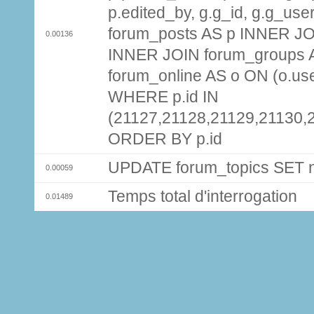
p.edited_by, g.g_id, g.g_use
forum_posts AS p INNER JOI
0.00136
INNER JOIN forum_groups A
forum_online AS o ON (o.use
WHERE p.id IN
(21127,21128,21129,21130,
ORDER BY p.id
UPDATE forum_topics SET
0.00059
Temps total d'interrogation
0.01489