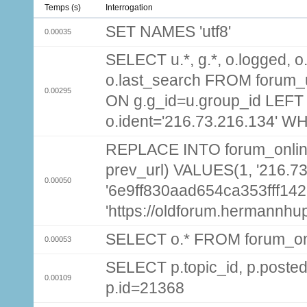
Temps (s)
Interrogation
SET NAMES 'utf8'
0.00035
SELECT u.*, g.*, o.logged, o.
o.last_search FROM forum_
0.00295
ON g.g_id=u.group_id LEFT
o.ident='216.73.216.134' W
REPLACE INTO forum_online (
prev_url) VALUES(1, '216.7
0.00050
'6e9ff830aad654ca353fff142
'https://oldforum.hermannhu
SELECT o.* FROM forum_on
0.00053
SELECT p.topic_id, p.pos
0.00109
p.id=21368