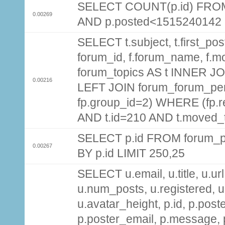
SELECT COUNT(p.id) FROM 
0.00269
AND p.posted<1515240142
SELECT t.subject, t.first_post
forum_id, f.forum_name, f.m
forum_topics AS t INNER JOI
0.00216
LEFT JOIN forum_forum_per
fp.group_id=2) WHERE (fp.
AND t.id=210 AND t.moved_
SELECT p.id FROM forum_p
0.00267
BY p.id LIMIT 250,25
SELECT u.email, u.title, u.url
u.num_posts, u.registered, u
u.avatar_height, p.id, p.pos
p.poster_email, p.message, p