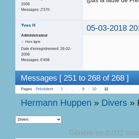
(pas la faute de Fre
2008
Messages:
2'370
Yves H
05-03-2018 20
Administrateur
Hors ligne
Date d'enregistrement:
26-02-
2008
Messages:
6'408
Messages [ 251 to 268 of 268 ]
Pages
Précédent
1
…
9
10
11
Hermann Huppen
»
Divers
»
Généré en 0.031 sec