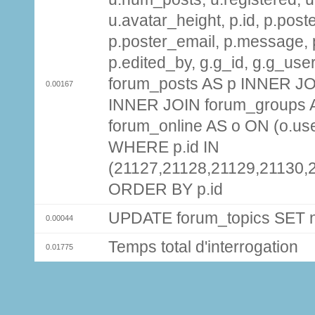
u.avatar_height, p.id, p.pos
p.poster_email, p.message, p
p.edited_by, g.g_id, g.g_use
forum_posts AS p INNER JOI
0.00167
INNER JOIN forum_groups A
forum_online AS o ON (o.use
WHERE p.id IN
(21127,21128,21129,21130,
ORDER BY p.id
UPDATE forum_topics SET
0.00044
Temps total d'interrogation
0.01775