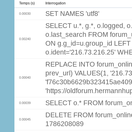
Temps (s)
Interrogation
SET NAMES 'utf8'
0.00030
SELECT u.*, g.*, o.logged, o.
o.last_search FROM forum_
0.00240
ON g.g_id=u.group_id LEFT
o.ident='216.73.216.25' WH
REPLACE INTO forum_online (
prev_url) VALUES(1, '216.7
0.00040
'f76c30b6629b323415ae409
'https://oldforum.hermannhu
SELECT o.* FROM forum_on
0.00039
DELETE FROM forum_onlin
0.00045
1786208089