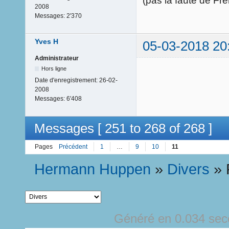
(pas la faute de Fre
2008
Messages:
2'370
Yves H
05-03-2018 20
Administrateur
Hors ligne
Date d'enregistrement:
26-02-
2008
Messages:
6'408
Messages [ 251 to 268 of 268 ]
Pages
Précédent
1
…
9
10
11
Hermann Huppen
»
Divers
»
Généré en 0.034 sec