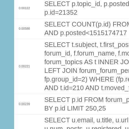
SELECT p.topic_id, p.pos
0.00122
p.id=21352
SELECT COUNT(p.id) FROM 
0.00588
AND p.posted<1515174717
SELECT t.subject, t.first_post
forum_id, f.forum_name, f.m
forum_topics AS t INNER JOI
0.00221
LEFT JOIN forum_forum_per
fp.group_id=2) WHERE (fp.
AND t.id=210 AND t.moved_
SELECT p.id FROM forum_p
0.00239
BY p.id LIMIT 250,25
SELECT u.email, u.title, u.url
u.num_posts, u.registered, u