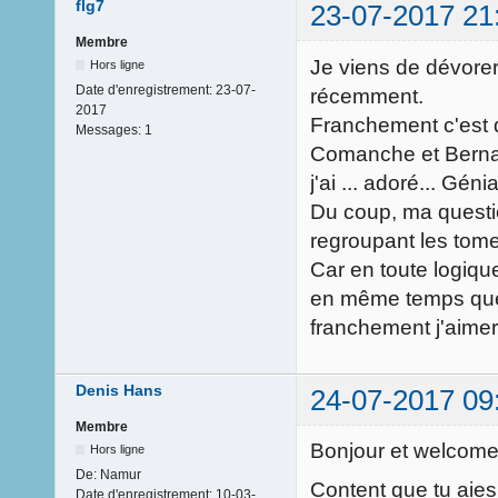
flg7
23-07-2017 21
Membre
Je viens de dévorer
Hors ligne
Date d'enregistrement:
23-07-
récemment.
2017
Franchement c'est 
Messages:
1
Comanche et Bernar
j'ai ... adoré... Gé
Du coup, ma question
regroupant les tom
Car en toute logique,
en même temps que 
franchement j'aimera
Denis Hans
24-07-2017 09
Membre
Bonjour et welcome
Hors ligne
De:
Namur
Content que tu aies
Date d'enregistrement:
10-03-