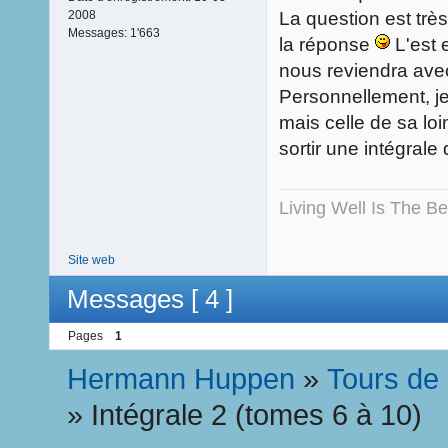
La question est trè
2008
Messages:
1'663
la réponse
L'est 
nous reviendra ave
Personnellement, j
mais celle de sa lo
sortir une intégral
Living Well Is The B
Site web
Messages [ 4 ]
Pages
1
Hermann Huppen
»
Tours de
»
Intégrale 2 (tomes 6 à 10)