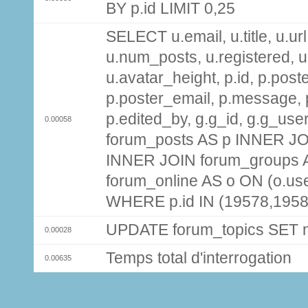
BY p.id LIMIT 0,25
SELECT u.email, u.title, u.url
u.num_posts, u.registered, u
u.avatar_height, p.id, p.pos
p.poster_email, p.message, p
p.edited_by, g.g_id, g.g_use
0.00058
forum_posts AS p INNER JOI
INNER JOIN forum_groups A
forum_online AS o ON (o.use
WHERE p.id IN (19578,195
UPDATE forum_topics SET
0.00028
Temps total d'interrogation
0.00635