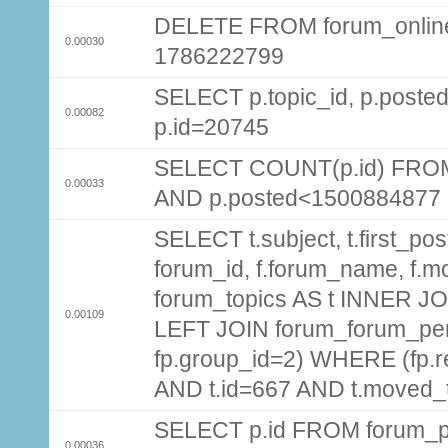
DELETE FROM forum_onlin
0.00030
1786222799
SELECT p.topic_id, p.pos
0.00082
p.id=20745
SELECT COUNT(p.id) FROM 
0.00033
AND p.posted<1500884877
SELECT t.subject, t.first_post
forum_id, f.forum_name, f.m
forum_topics AS t INNER JOI
0.00109
LEFT JOIN forum_forum_per
fp.group_id=2) WHERE (fp.
AND t.id=667 AND t.moved_
SELECT p.id FROM forum_p
0.00036