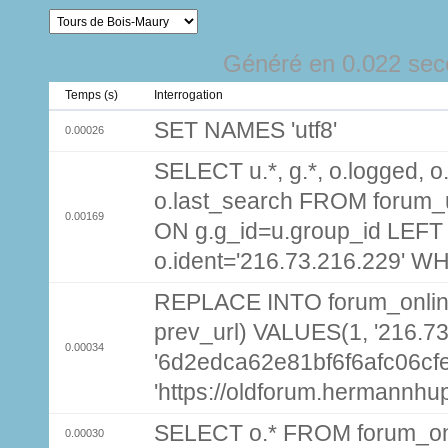
Généré en 0.022 sec
Temps (s)
Interrogation
SET NAMES 'utf8'
0.00026
SELECT u.*, g.*, o.logged, o.
o.last_search FROM forum_
0.00169
ON g.g_id=u.group_id LEFT
o.ident='216.73.216.229' W
REPLACE INTO forum_online (
prev_url) VALUES(1, '216.7
0.00034
'6d2edca62e81bf6f6afc06cf
'https://oldforum.hermannhu
SELECT o.* FROM forum_on
0.00030