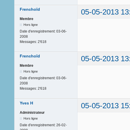
Frenchoïd
05-05-2013 13
Membre
Hors ligne
Date d'enregistrement:
03-06-
2008
Messages:
2'618
Frenchoïd
05-05-2013 13
Membre
Hors ligne
Date d'enregistrement:
03-06-
2008
Messages:
2'618
Yves H
05-05-2013 15
Administrateur
Hors ligne
Date d'enregistrement:
26-02-