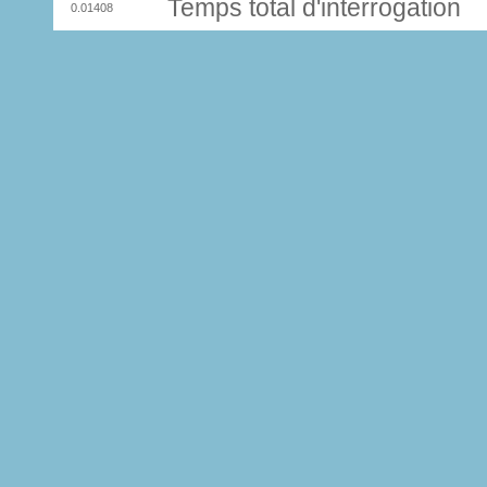
Temps total d'interrogation
0.01408