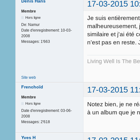
Denis Hans
17-03-2015 10
Membre
Je suis entièrement
Hors ligne
De:
Namur
malheureusement, j
Date d'enregistrement:
10-03-
similaire et j'ai ét
2008
n'est pas en reste. J
Messages:
1'663
Living Well Is The B
Site web
Frenchoïd
17-03-2015 11
Membre
Notez bien, je ne ré
Hors ligne
Date d'enregistrement:
03-06-
à un album que je n'
2008
Messages:
2'618
Yves H