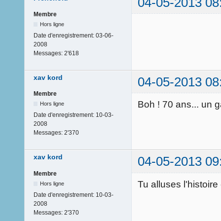
04-05-2013 08
Membre
Hors ligne
Date d'enregistrement:
03-06-
2008
Messages:
2'618
xav kord
04-05-2013 08
Membre
Boh ! 70 ans... un 
Hors ligne
Date d'enregistrement:
10-03-
2008
Messages:
2'370
xav kord
04-05-2013 09
Membre
Tu alluses l'histoire
Hors ligne
Date d'enregistrement:
10-03-
2008
Messages:
2'370