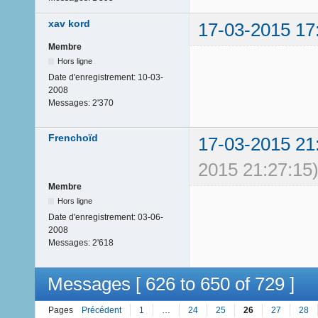
xav kord
17-03-2015 17
Membre
Hors ligne
Date d'enregistrement:
10-03-
2008
Messages:
2'370
Frenchoïd
17-03-2015 21
2015 21:27:15
Membre
Hors ligne
Date d'enregistrement:
03-06-
2008
Messages:
2'618
Messages [ 626 to 650 of 729 ]
Pages
Précédent
1
…
24
25
26
27
28