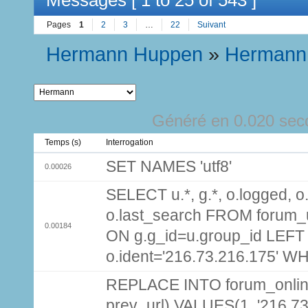
Pages
1
2
3
…
22
Suivant
Hermann Huppen
»
Hermann
Généré en 0.020 sec
Temps (s)
Interrogation
SET NAMES 'utf8'
0.00026
SELECT u.*, g.*, o.logged, o.
o.last_search FROM forum_
0.00184
ON g.g_id=u.group_id LEFT
o.ident='216.73.216.175' W
REPLACE INTO forum_online (
prev_url) VALUES(1, '216.7