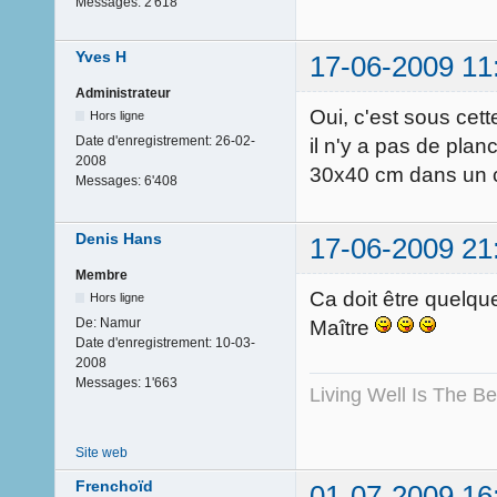
Messages:
2'618
Yves H
17-06-2009 11
Administrateur
Oui, c'est sous cet
Hors ligne
Date d'enregistrement:
26-02-
il n'y a pas de plan
2008
30x40 cm dans un c
Messages:
6'408
Denis Hans
17-06-2009 21
Membre
Ca doit être quelq
Hors ligne
De:
Namur
Maître
Date d'enregistrement:
10-03-
2008
Messages:
1'663
Living Well Is The B
Site web
Frenchoïd
01-07-2009 16