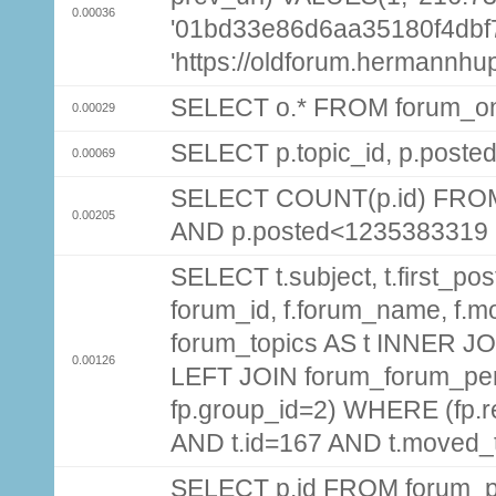
0.00036
'01bd33e86d6aa35180f4dbf7
'https://oldforum.hermannhu
SELECT o.* FROM forum_on
0.00029
SELECT p.topic_id, p.post
0.00069
SELECT COUNT(p.id) FROM 
0.00205
AND p.posted<1235383319
SELECT t.subject, t.first_post
forum_id, f.forum_name, f.m
forum_topics AS t INNER JOI
0.00126
LEFT JOIN forum_forum_per
fp.group_id=2) WHERE (fp.
AND t.id=167 AND t.moved_
SELECT p.id FROM forum_p