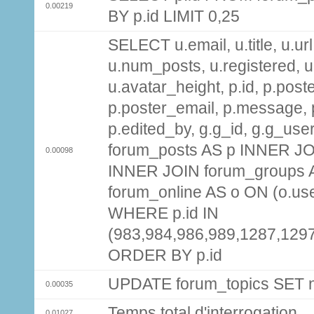
0.00219
BY p.id LIMIT 0,25
SELECT u.email, u.title, u.url
u.num_posts, u.registered, u
u.avatar_height, p.id, p.pos
p.poster_email, p.message, p
p.edited_by, g.g_id, g.g_use
forum_posts AS p INNER JOI
0.00098
INNER JOIN forum_groups A
forum_online AS o ON (o.use
WHERE p.id IN
(983,984,986,989,1287,129
ORDER BY p.id
UPDATE forum_topics SET
0.00035
Temps total d'interrogation
0.01027