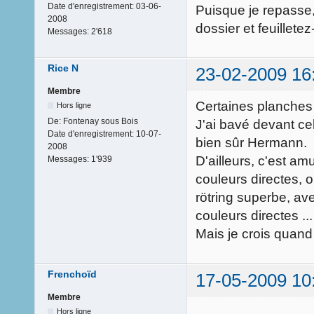
Date d'enregistrement:
03-06-
Puisque je repasse,
2008
dossier et feuilletez
Messages:
2'618
Rice N
23-02-2009 16
Membre
Certaines planches
Hors ligne
De:
Fontenay sous Bois
J'ai bavé devant cell
Date d'enregistrement:
10-07-
bien sûr Hermann.
2008
D'ailleurs, c'est amu
Messages:
1'939
couleurs directes, 
rötring superbe, av
couleurs directes ..
Mais je crois quand
Frenchoïd
17-05-2009 10
Membre
Hors ligne