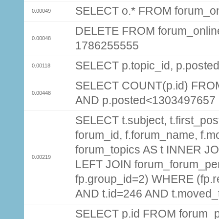
SELECT o.* FROM forum_on
0.00049
DELETE FROM forum_onlin
0.00048
1786255555
SELECT p.topic_id, p.post
0.00118
SELECT COUNT(p.id) FROM 
0.00448
AND p.posted<1303497657
SELECT t.subject, t.first_post
forum_id, f.forum_name, f.m
forum_topics AS t INNER JOI
0.00219
LEFT JOIN forum_forum_per
fp.group_id=2) WHERE (fp.
AND t.id=246 AND t.moved_
SELECT p.id FROM forum_p