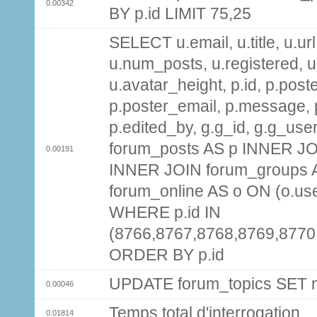
0.00342
BY p.id LIMIT 75,25
SELECT u.email, u.title, u.url
u.num_posts, u.registered, u
u.avatar_height, p.id, p.pos
p.poster_email, p.message, p
p.edited_by, g.g_id, g.g_use
forum_posts AS p INNER JOI
0.00191
INNER JOIN forum_groups A
forum_online AS o ON (o.use
WHERE p.id IN
(8766,8767,8768,8769,8770
ORDER BY p.id
UPDATE forum_topics SET
0.00046
Temps total d'interrogation
0.01814