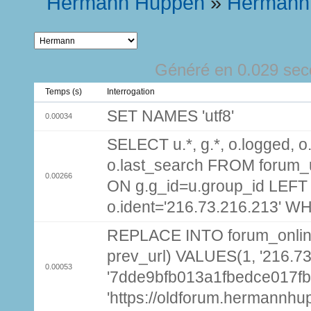
Hermann Huppen
»
Hermann
Généré en 0.029 sec
Temps (s)
Interrogation
SET NAMES 'utf8'
0.00034
SELECT u.*, g.*, o.logged, o.
o.last_search FROM forum_
0.00266
ON g.g_id=u.group_id LEFT
o.ident='216.73.216.213' W
REPLACE INTO forum_online (
prev_url) VALUES(1, '216.7
0.00053
'7dde9bfb013a1fbedce017fb
'https://oldforum.hermannhu