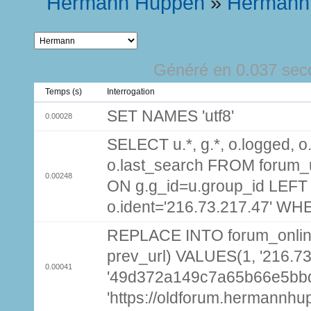
Hermann Huppen
»
Hermann
Généré en 0.037 sec
Temps (s)
Interrogation
SET NAMES 'utf8'
0.00028
SELECT u.*, g.*, o.logged, o.
o.last_search FROM forum_
0.00248
ON g.g_id=u.group_id LEFT
o.ident='216.73.217.47' WH
REPLACE INTO forum_online (
prev_url) VALUES(1, '216.7
0.00041
'49d372a149c7a65b66e5bbd
'https://oldforum.hermannhu