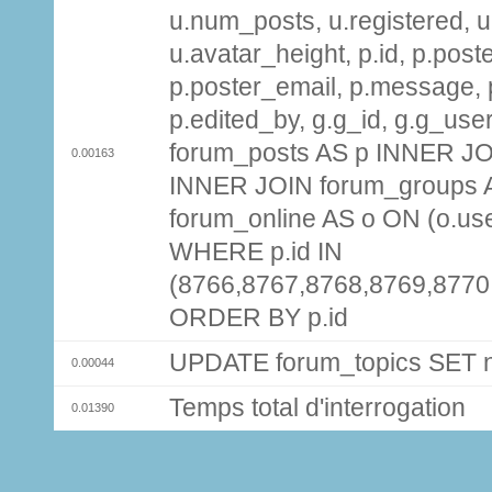
u.num_posts, u.registered, u
u.avatar_height, p.id, p.pos
p.poster_email, p.message, p
p.edited_by, g.g_id, g.g_use
forum_posts AS p INNER JOI
0.00163
INNER JOIN forum_groups A
forum_online AS o ON (o.use
WHERE p.id IN
(8766,8767,8768,8769,8770
ORDER BY p.id
UPDATE forum_topics SET
0.00044
Temps total d'interrogation
0.01390