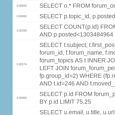
SELECT o.* FROM forum_on
0.00042
SELECT p.topic_id, p.post
0.00092
SELECT COUNT(p.id) FROM 
0.00258
AND p.posted<1303484964
SELECT t.subject, t.first_post
forum_id, f.forum_name, f.m
forum_topics AS t INNER JOI
0.00174
LEFT JOIN forum_forum_per
fp.group_id=2) WHERE (fp.
AND t.id=246 AND t.moved_
SELECT p.id FROM forum_p
0.00300
BY p.id LIMIT 75,25
SELECT u.email, u.title, u.url