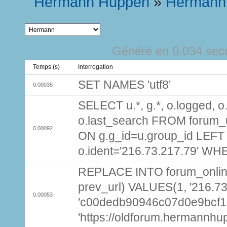
Hermann Huppen
»
Hermann
Généré en 0.034 sec
Temps (s)
Interrogation
SET NAMES 'utf8'
0.00035
SELECT u.*, g.*, o.logged, o.
o.last_search FROM forum_
0.00092
ON g.g_id=u.group_id LEFT
o.ident='216.73.217.79' WH
REPLACE INTO forum_online (
prev_url) VALUES(1, '216.7
0.00053
'c00dedb90946c07d0e9bcf1
'https://oldforum.hermannhu