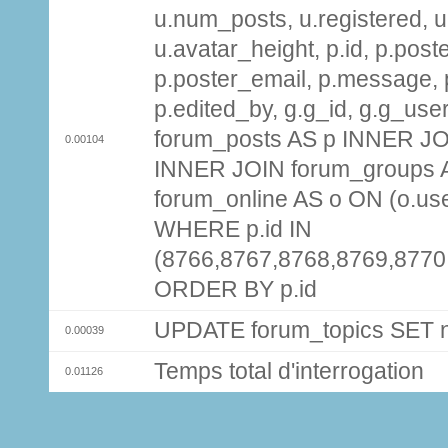
u.num_posts, u.registered, u
u.avatar_height, p.id, p.pos
p.poster_email, p.message, p
p.edited_by, g.g_id, g.g_use
forum_posts AS p INNER JOI
0.00104
INNER JOIN forum_groups A
forum_online AS o ON (o.use
WHERE p.id IN
(8766,8767,8768,8769,8770
ORDER BY p.id
UPDATE forum_topics SET
0.00039
Temps total d'interrogation
0.01126