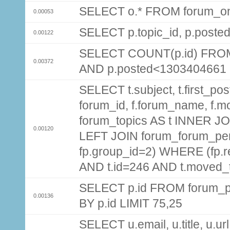
SELECT o.* FROM forum_on
0.00053
SELECT p.topic_id, p.post
0.00122
SELECT COUNT(p.id) FROM 
0.00372
AND p.posted<1303404661
SELECT t.subject, t.first_post
forum_id, f.forum_name, f.m
forum_topics AS t INNER JOI
0.00120
LEFT JOIN forum_forum_per
fp.group_id=2) WHERE (fp.
AND t.id=246 AND t.moved_
SELECT p.id FROM forum_p
0.00136
BY p.id LIMIT 75,25
SELECT u.email, u.title, u.url