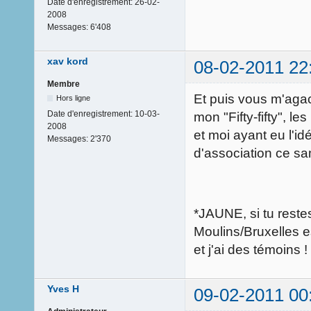
Date d'enregistrement:
26-02-
2008
Messages:
6'408
xav kord
08-02-2011 22
Membre
Et puis vous m'agace
Hors ligne
Date d'enregistrement:
10-03-
mon "Fifty-fifty", l
2008
et moi ayant eu l'i
Messages:
2'370
d'association ce sam
*JAUNE, si tu restes
Moulins/Bruxelles e
et j'ai des témoins !
Yves H
09-02-2011 00