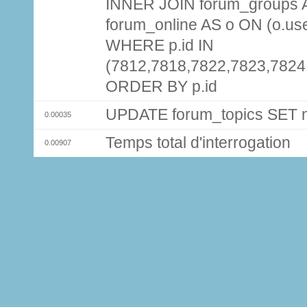
INNER JOIN forum_groups A
forum_online AS o ON (o.use
WHERE p.id IN
(7812,7818,7822,7823,7824
ORDER BY p.id
UPDATE forum_topics SET
0.00035
Temps total d'interrogation
0.00907