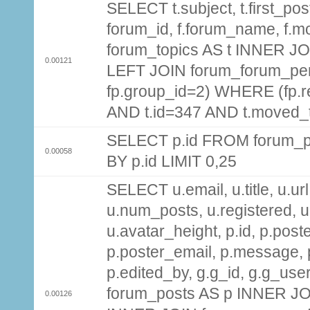
SELECT t.subject, t.first_post
forum_id, f.forum_name, f.m
forum_topics AS t INNER JOI
0.00121
LEFT JOIN forum_forum_per
fp.group_id=2) WHERE (fp.
AND t.id=347 AND t.moved_
SELECT p.id FROM forum_p
0.00058
BY p.id LIMIT 0,25
SELECT u.email, u.title, u.url
u.num_posts, u.registered, u
u.avatar_height, p.id, p.pos
p.poster_email, p.message, p
p.edited_by, g.g_id, g.g_use
forum_posts AS p INNER JOI
0.00126