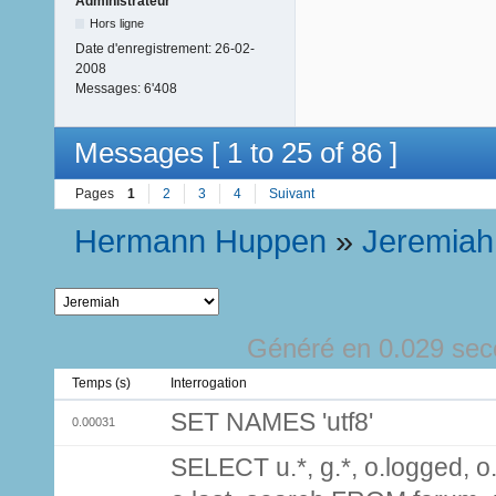
Administrateur
Hors ligne
Date d'enregistrement:
26-02-
2008
Messages:
6'408
Messages [ 1 to 25 of 86 ]
Pages
1
2
3
4
Suivant
Hermann Huppen
»
Jeremiah
Généré en 0.029 sec
Temps (s)
Interrogation
SET NAMES 'utf8'
0.00031
SELECT u.*, g.*, o.logged, o.