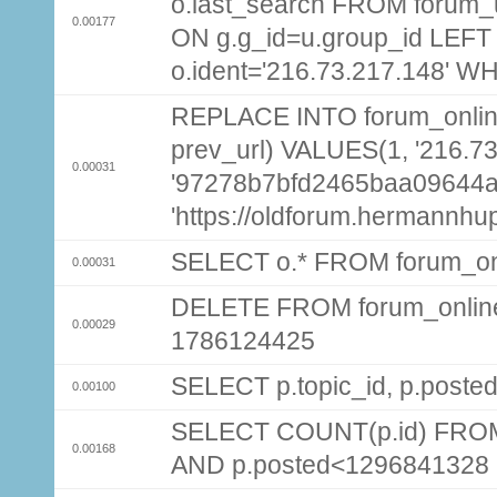
o.last_search FROM forum_
0.00177
ON g.g_id=u.group_id LEFT
o.ident='216.73.217.148' W
REPLACE INTO forum_online (
prev_url) VALUES(1, '216.7
0.00031
'97278b7bfd2465baa09644a
'https://oldforum.hermannhu
SELECT o.* FROM forum_on
0.00031
DELETE FROM forum_onlin
0.00029
1786124425
SELECT p.topic_id, p.post
0.00100
SELECT COUNT(p.id) FROM 
0.00168
AND p.posted<1296841328