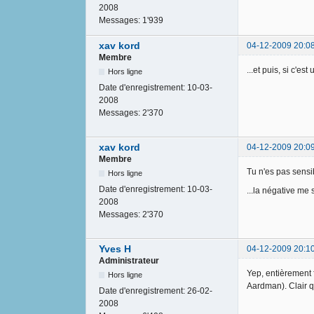
2008
Messages:
1'939
xav kord
04-12-2009 20:0
Membre
...et puis, si c'est
Hors ligne
Date d'enregistrement:
10-03-
2008
Messages:
2'370
xav kord
04-12-2009 20:0
Membre
Tu n'es pas sensi
Hors ligne
Date d'enregistrement:
10-03-
...la négative me 
2008
Messages:
2'370
Yves H
04-12-2009 20:1
Administrateur
Yep, entièrement f
Hors ligne
Aardman). Clair qu
Date d'enregistrement:
26-02-
2008