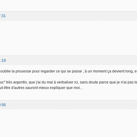
7:31
1:19
n oublie la prouesse pour regarder ce qui se passe ; à un moment ça devient long, et
"truc" très argentin, que j'ai du mal à verbaliser ici, sans doute parce que je n'ai pas 
ut-être d'autres sauront mieux expliquer que moi...
0:56