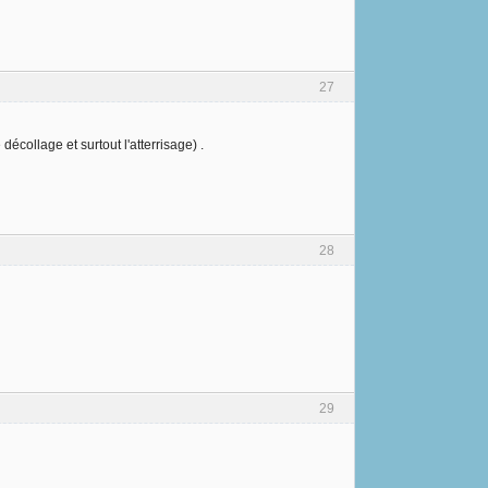
27
écollage et surtout l'atterrisage) .
28
29