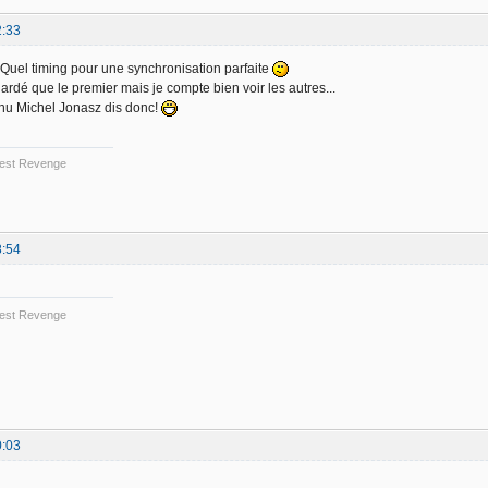
2:33
! Quel timing pour une synchronisation parfaite
ardé que le premier mais je compte bien voir les autres...
nnu Michel Jonasz dis donc!
 Best Revenge
8:54
 Best Revenge
0:03