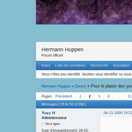
Hermann Huppen
Forum officiel
Index
Liste des membres
Recherche
Inscription
Vous n'êtes pas identifié.
Veuillez vous identifier ou vous 
»
Pour le plaisir des ye
Hermann Huppen
»
Divers
Pages
Précédent
1
2
3
4
…
11
Messages [ 26 to 50 of 268 ]
Yves H
04-11-2009 19:2
Administrateur
Hors ligne
Date d'enregistrement:
26-02-