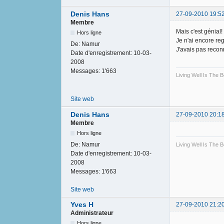
Denis Hans
27-09-2010 19:5
Membre
Mais c'est génial
Hors ligne
Je n'ai encore reg
De:
Namur
J'avais pas reco
Date d'enregistrement:
10-03-
2008
Messages:
1'663
Living Well Is The
Site web
Denis Hans
27-09-2010 20:1
Membre
Hors ligne
De:
Namur
Living Well Is The
Date d'enregistrement:
10-03-
2008
Messages:
1'663
Site web
Yves H
27-09-2010 21:2
Administrateur
Hors ligne