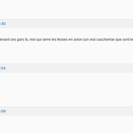
5:40
devant ces gars là, moi qui serre les fesses en avion (un vrai cauchemar que sont le d
8:54
5:09