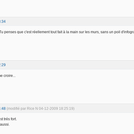
8:34
u penses que c'est réellement tout fait à la main sur les murs, sans un poil d'infog
2:29
e croire...
4:48
(modifié par Rice N 04-12-2009 18:25:19)
st trés fort.
 aussi.