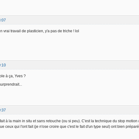
8:07
 un vrai travail de plasticien, y'a pas de triche ! lol
9:10
ble à ça, Yves ?
surprendrait...
0:37
ait à la main in situ et sans retouche (ou si peu). C'est la technique du stop motio
e ceux qui l'ont fait (je n'ose croire que c'est le fait d'un type seul) ont bien prépar