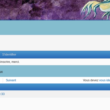
S'identifier
inscrire, merci.
ux
Suivant
Vous devez
vous ide
3:33