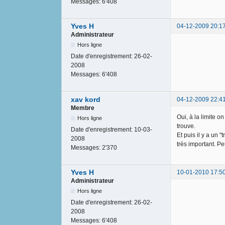
Messages:
6'408
Yves H
04-12-2009 20:1
Administrateur
Hors ligne
Date d'enregistrement:
26-02-
2008
Messages:
6'408
xav kord
04-12-2009 22:4
Membre
Oui, à la limite o
Hors ligne
trouve.
Date d'enregistrement:
10-03-
Et puis il y a un 
2008
très important. Pe
Messages:
2'370
Yves H
10-01-2010 17:5
Administrateur
Hors ligne
Date d'enregistrement:
26-02-
2008
Messages:
6'408