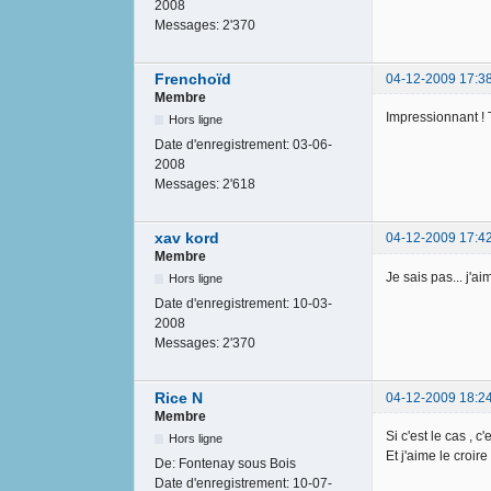
2008
Messages:
2'370
Frenchoïd
04-12-2009 17:3
Membre
Impressionnant ! T
Hors ligne
Date d'enregistrement:
03-06-
2008
Messages:
2'618
xav kord
04-12-2009 17:4
Membre
Je sais pas... j'aim
Hors ligne
Date d'enregistrement:
10-03-
2008
Messages:
2'370
Rice N
04-12-2009 18:2
Membre
Si c'est le cas , c'e
Hors ligne
Et j'aime le croire
De:
Fontenay sous Bois
Date d'enregistrement:
10-07-