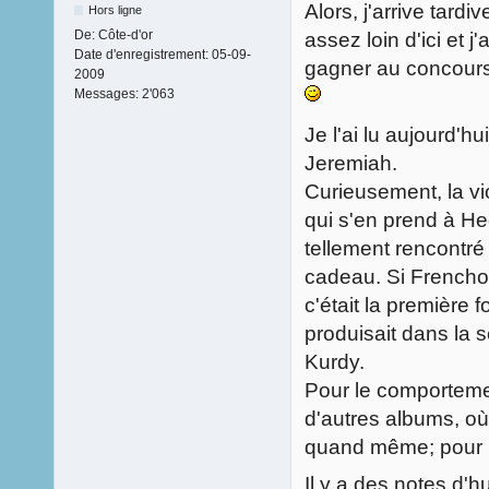
Alors, j'arrive tardiv
Hors ligne
De:
Côte-d'or
assez loin d'ici et 
Date d'enregistrement:
05-09-
gagner au concours 
2009
Messages:
2'063
Je l'ai lu aujourd'h
Jeremiah.
Curieusement, la vi
qui s'en prend à Hect
tellement rencontré
cadeau. Si Frenchoï
c'était la première 
produisait dans la s
Kurdy.
Pour le comportement
d'autres albums, où r
quand même; pour m
Il y a des notes d'