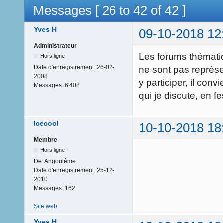
Messages [ 26 to 42 of 42 ]
Yves H
09-10-2018 12
Administrateur
Les forums thématiq
Hors ligne
Date d'enregistrement:
26-02-
ne sont pas représen
2008
y participer, il con
Messages:
6'408
qui je discute, en f
Icecool
10-10-2018 18
Membre
Hors ligne
De:
Angoulême
Date d'enregistrement:
25-12-
2010
Messages:
162
Site web
Yves H