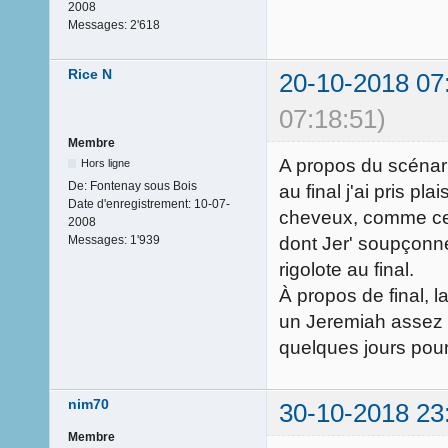
2008
Messages:
2'618
Rice N
20-10-2018 07
07:18:51)
Membre
A propos du scénario
Hors ligne
De:
Fontenay sous Bois
au final j'ai pris pla
Date d'enregistrement:
10-07-
cheveux, comme cet
2008
dont Jer' soupçonne
Messages:
1'939
rigolote au final.
À propos de final, l
un Jeremiah assez lé
quelques jours pour
nim70
30-10-2018 23
Membre