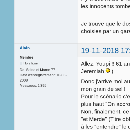
les innocents tombe
Je trouve que le dos
choisies par un gar
Alain
19-11-2018 17
Membre
Allez, Youpi !! 61 a
Hors ligne
De:
Seine et Marne 77
Jeremiah
)
Date d'enregistrement:
10-03-
Donc j'arrive moi a
2008
Messages:
1'395
mon grain de sel !
Pour le scénario c'
plus haut "On accr
Non, finalement, ce
"et Merde" (Titre obl
à les "entendre" le d