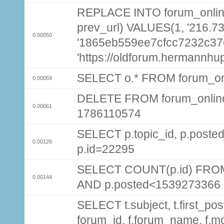
REPLACE INTO forum_online (
prev_url) VALUES(1, '216.73
0.00050
'1865eb559ee7cfcc7232c376
'https://oldforum.hermannhu
SELECT o.* FROM forum_on
0.00059
DELETE FROM forum_onlin
0.00061
1786110574
SELECT p.topic_id, p.pos
0.00126
p.id=22295
SELECT COUNT(p.id) FROM 
0.00144
AND p.posted<1539273366
SELECT t.subject, t.first_post
forum_id, f.forum_name, f.m