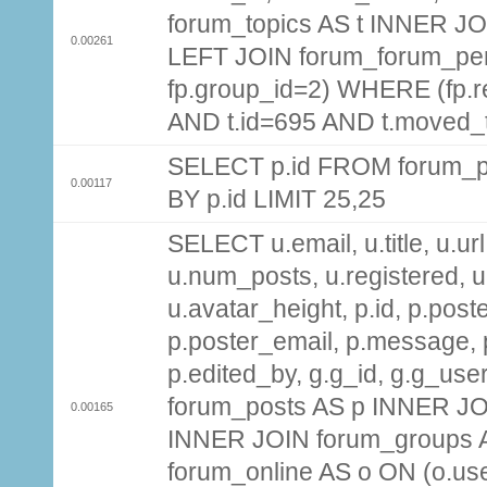
forum_topics AS t INNER JOI
0.00261
LEFT JOIN forum_forum_per
fp.group_id=2) WHERE (fp.
AND t.id=695 AND t.moved_
SELECT p.id FROM forum_p
0.00117
BY p.id LIMIT 25,25
SELECT u.email, u.title, u.url
u.num_posts, u.registered, u
u.avatar_height, p.id, p.pos
p.poster_email, p.message, p
p.edited_by, g.g_id, g.g_use
forum_posts AS p INNER JOI
0.00165
INNER JOIN forum_groups A
forum_online AS o ON (o.use