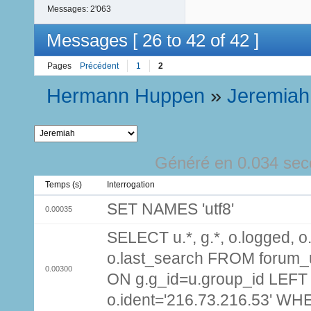
Messages:
2'063
Messages [ 26 to 42 of 42 ]
Pages
Précédent
1
2
Hermann Huppen
»
Jeremiah
Généré en 0.034 sec
Temps (s)
Interrogation
SET NAMES 'utf8'
0.00035
SELECT u.*, g.*, o.logged, o.
o.last_search FROM forum_
0.00300
ON g.g_id=u.group_id LEFT
o.ident='216.73.216.53' WH