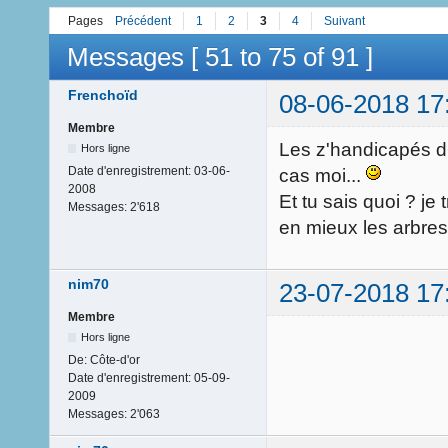
Pages
Précédent
1
2
3
4
Suivant
Messages [ 51 to 75 of 91 ]
Frenchoïd
08-06-2018 17
Membre
Les z'handicapés du
Hors ligne
Date d'enregistrement:
03-06-
cas moi...
2008
Et tu sais quoi ? j
Messages:
2'618
en mieux les arbres 
nim70
23-07-2018 17
Membre
Hors ligne
De:
Côte-d'or
Date d'enregistrement:
05-09-
2009
Messages:
2'063