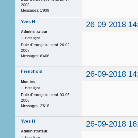
2008
Messages:
1'939
Yves H
26-09-2018 14
Administrateur
Hors ligne
Date d'enregistrement:
26-02-
2008
Messages:
6'408
Frenchoïd
26-09-2018 14
Membre
Hors ligne
Date d'enregistrement:
03-06-
2008
Messages:
2'618
Yves H
26-09-2018 16
Administrateur
Hors ligne