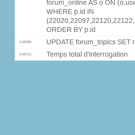
forum_online AS o ON (o.use
WHERE p.id IN
(22020,22097,22120,22122
ORDER BY p.id
UPDATE forum_topics SET
0.00050
Temps total d'interrogation
0.00722