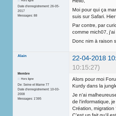
Hello,
Hors ligne
Date d'enregistrement:
26-05-
Moi pour qui ça marc
2017
suis sur Safari. Hie
Messages:
88
Par contre, par cur
comme mich07, j'ai 
Donc nim à raison se
Alain
22-04-2018 10
10:15:27)
Membre
Alors pour moi Forum
Hors ligne
De:
Seine et Marne 77
Kurdy dans la jung
Date d'enregistrement:
10-03-
Je n'ai malheureus
2008
Messages:
1'395
de l'informatique, j
Création, migration
C'est un fait qu'il 