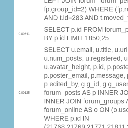
LEFT JOIN forum_forum_per
fp.group_id=2) WHERE (fp.
AND t.id=283 AND t.moved_
SELECT p.id FROM forum_p
0.00841
BY p.id LIMIT 1850,25
SELECT u.email, u.title, u.url
u.num_posts, u.registered, u
u.avatar_height, p.id, p.pos
p.poster_email, p.message, p
p.edited_by, g.g_id, g.g_use
forum_posts AS p INNER JOI
0.00125
INNER JOIN forum_groups A
forum_online AS o ON (o.use
WHERE p.id IN
(21768,21769,21771,21811