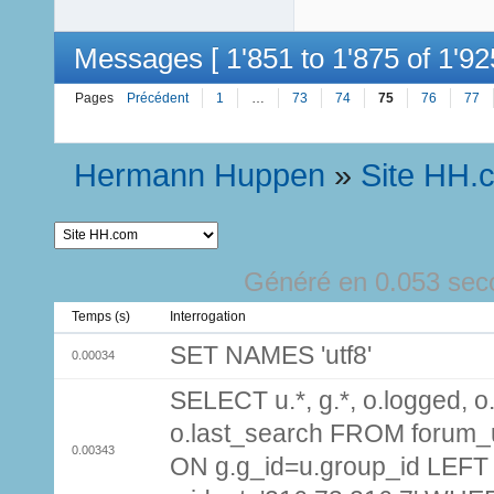
Messages [ 1'851 to 1'875 of 1'92
Pages
Précédent
1
…
73
74
75
76
77
Hermann Huppen
»
Site HH.
Généré en 0.053 sec
Temps (s)
Interrogation
SET NAMES 'utf8'
0.00034
SELECT u.*, g.*, o.logged, o.
o.last_search FROM forum_
0.00343
ON g.g_id=u.group_id LEFT