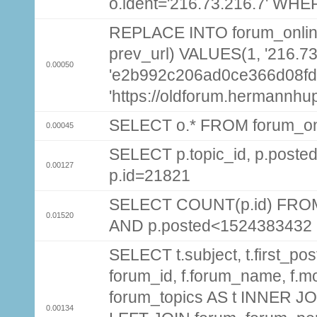
o.ident='216.73.216.7' WHE
REPLACE INTO forum_online (
prev_url) VALUES(1, '216.73
0.00050
'e2b992c206ad0ce366d08fd
'https://oldforum.hermannhu
SELECT o.* FROM forum_on
0.00045
SELECT p.topic_id, p.pos
0.00127
p.id=21821
SELECT COUNT(p.id) FROM 
0.01520
AND p.posted<1524383432
SELECT t.subject, t.first_post
forum_id, f.forum_name, f.m
forum_topics AS t INNER JOI
0.00134