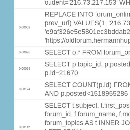
o.ident='216.73.217.153' W
REPLACE INTO forum_online (
prev_url) VALUES(1, '216.7
0.00032
'e9af326e5e5801ec3bddab2
'https://oldforum.hermannhu
SELECT o.* FROM forum_on
0.00026
SELECT p.topic_id, p.pos
0.00089
p.id=21670
SELECT COUNT(p.id) FROM 
0.00124
AND p.posted<1518955286
SELECT t.subject, t.first_post
forum_id, f.forum_name, f.m
forum_topics AS t INNER JOI
0.00112