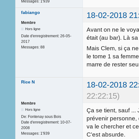
Messages:
1'939
fabiango
18-02-2018 21
Membre
Avant on ne le voya
Hors ligne
Date d'enregistrement:
26-05-
était (au bar). Là s
2017
Mais Clem, si ça ne
Messages:
88
le tome 1 sa femme 
marre de rester seu
Rice N
18-02-2018 22
22:22:15)
Membre
Ça se tient, sauf ...
Hors ligne
De:
Fontenay sous Bois
prévenir personne, d
Date d'enregistrement:
10-07-
va le chercher et c
2008
C'est absurde.
Messages:
1'939