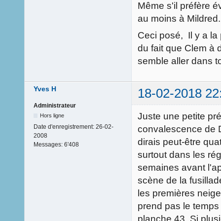
Même s'il préfère évi
au moins à Mildred.
Ceci posé, Il y a l
du fait que Clem à 
semble aller dans t
Yves H
18-02-2018 22
Administrateur
Juste une petite pr
Hors ligne
Date d'enregistrement:
26-02-
convalescence de Du
2008
dirais peut-être qu
Messages:
6'408
surtout dans les r
semaines avant l'ap
scène de la fusilla
les premières neig
prend pas le temps 
planche 43. Si plusi