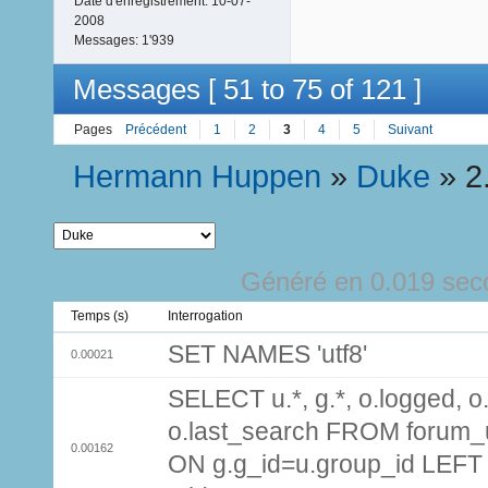
Date d'enregistrement:
10-07-
2008
Messages:
1'939
Messages [ 51 to 75 of 121 ]
Pages
Précédent
1
2
3
4
5
Suivant
Hermann Huppen
»
Duke
»
2
Généré en 0.019 sec
Temps (s)
Interrogation
SET NAMES 'utf8'
0.00021
SELECT u.*, g.*, o.logged, o.
o.last_search FROM forum_
0.00162
ON g.g_id=u.group_id LEFT