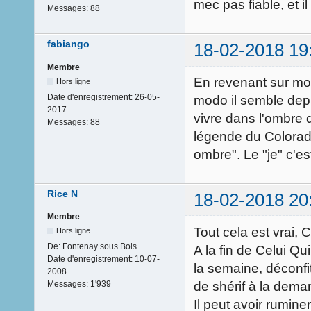
mec pas fiable, et il
Messages:
88
fabiango
18-02-2018 19
Membre
En revenant sur mon
Hors ligne
Date d'enregistrement:
26-05-
modo il semble dep
2017
vivre dans l'ombre 
Messages:
88
légende du Colorado
ombre". Le "je" c'es
Rice N
18-02-2018 20
Membre
Tout cela est vrai,
Hors ligne
De:
Fontenay sous Bois
A la fin de Celui Qu
Date d'enregistrement:
10-07-
la semaine, déconfit
2008
de shérif à la dem
Messages:
1'939
Il peut avoir rumin