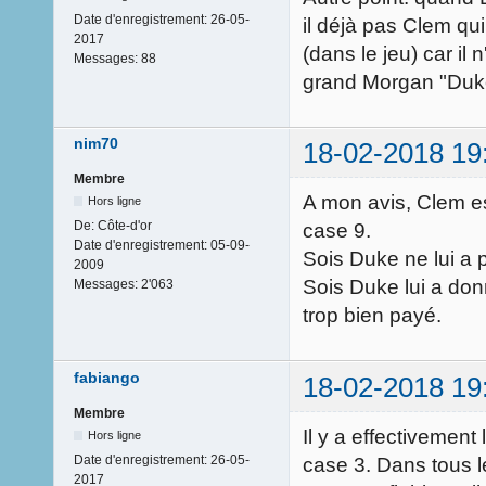
Date d'enregistrement:
26-05-
il déjà pas Clem qui
2017
(dans le jeu) car il
Messages:
88
grand Morgan "Duke
nim70
18-02-2018 19
Membre
A mon avis, Clem es
Hors ligne
De:
Côte-d'or
case 9.
Date d'enregistrement:
05-09-
Sois Duke ne lui a 
2009
Sois Duke lui a donn
Messages:
2'063
trop bien payé.
fabiango
18-02-2018 19
Membre
Il y a effectivement
Hors ligne
Date d'enregistrement:
26-05-
case 3. Dans tous l
2017