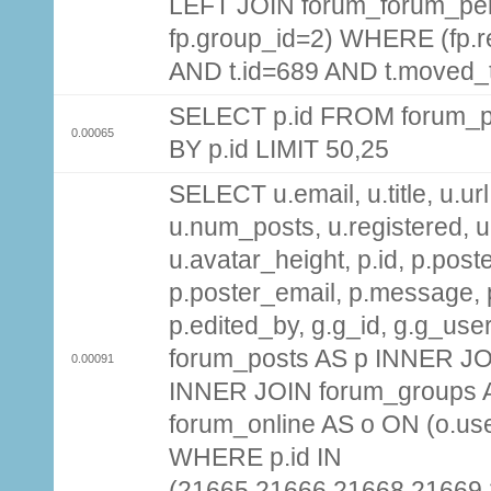
LEFT JOIN forum_forum_per
fp.group_id=2) WHERE (fp.
AND t.id=689 AND t.moved_
SELECT p.id FROM forum_p
0.00065
BY p.id LIMIT 50,25
SELECT u.email, u.title, u.url
u.num_posts, u.registered, u
u.avatar_height, p.id, p.pos
p.poster_email, p.message, p
p.edited_by, g.g_id, g.g_use
forum_posts AS p INNER JOI
0.00091
INNER JOIN forum_groups A
forum_online AS o ON (o.use
WHERE p.id IN
(21665,21666,21668,21669