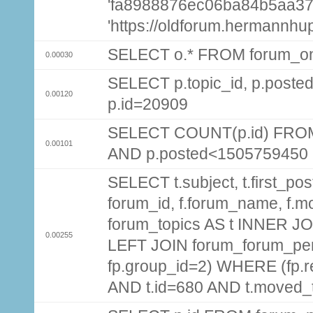
'fa8988876ec06ba84b5aa37
'https://oldforum.hermannhu
SELECT o.* FROM forum_on
0.00030
SELECT p.topic_id, p.pos
0.00120
p.id=20909
SELECT COUNT(p.id) FROM 
0.00101
AND p.posted<1505759450
SELECT t.subject, t.first_post
forum_id, f.forum_name, f.m
forum_topics AS t INNER JOI
0.00255
LEFT JOIN forum_forum_per
fp.group_id=2) WHERE (fp.
AND t.id=680 AND t.moved_