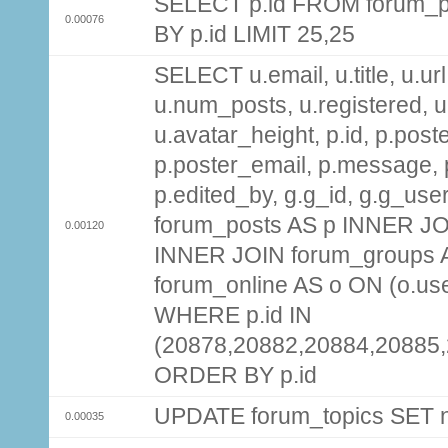
SELECT p.id FROM forum_p
0.00076
BY p.id LIMIT 25,25
SELECT u.email, u.title, u.url
u.num_posts, u.registered, u
u.avatar_height, p.id, p.pos
p.poster_email, p.message, p
p.edited_by, g.g_id, g.g_use
forum_posts AS p INNER JOI
0.00120
INNER JOIN forum_groups A
forum_online AS o ON (o.use
WHERE p.id IN
(20878,20882,20884,20885
ORDER BY p.id
UPDATE forum_topics SET
0.00035