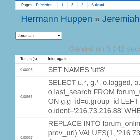
Pages
Précédent
1
2
3
Suivant
Hermann Huppen
»
Jeremiah
Généré en 0.042 sec
Temps (s)
Interrogation
SET NAMES 'utf8'
0.00026
SELECT u.*, g.*, o.logged, o.
o.last_search FROM forum_
0.00983
ON g.g_id=u.group_id LEFT
o.ident='216.73.216.88' WH
REPLACE INTO forum_online (
prev_url) VALUES(1, '216.7
0.00037