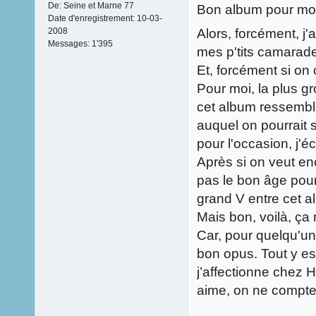
De:
Seine et Marne 77
Bon album pour moi
Date d'enregistrement:
10-03-
Alors, forcément, j
2008
Messages:
1'395
mes p'tits camarade
Et, forcément si on c
Pour moi, la plus gr
cet album ressemble
auquel on pourrait s
pour l'occasion, j'
Après si on veut en
pas le bon âge pour
grand V entre cet a
Mais bon, voilà, ça
Car, pour quelqu'un 
bon opus. Tout y est
j’affectionne chez 
aime, on ne compt