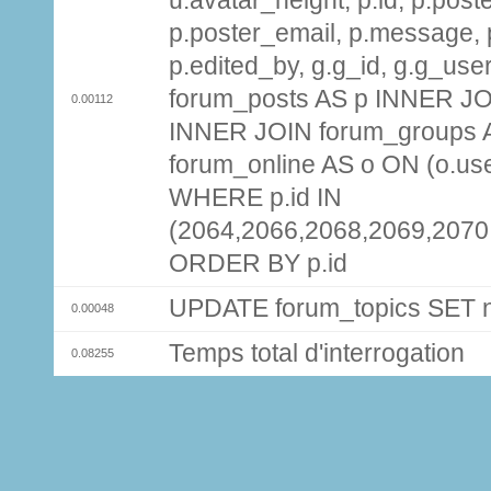
u.avatar_height, p.id, p.pos
p.poster_email, p.message, p
p.edited_by, g.g_id, g.g_use
forum_posts AS p INNER JOI
0.00112
INNER JOIN forum_groups A
forum_online AS o ON (o.use
WHERE p.id IN
(2064,2066,2068,2069,2070
ORDER BY p.id
UPDATE forum_topics SET
0.00048
Temps total d'interrogation
0.08255