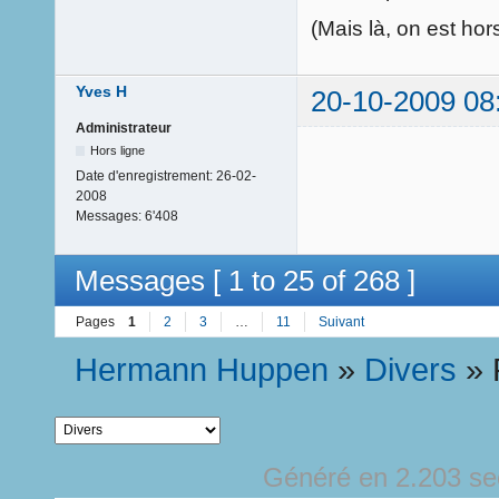
(Mais là, on est hor
Yves H
20-10-2009 08
Administrateur
Hors ligne
Date d'enregistrement:
26-02-
2008
Messages:
6'408
Messages [ 1 to 25 of 268 ]
Pages
1
2
3
…
11
Suivant
Hermann Huppen
»
Divers
»
Généré en 2.203 s