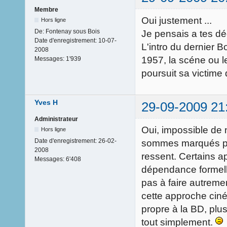
Membre
Oui justement ...
Hors ligne
De:
Fontenay sous Bois
Je pensais a tes d
Date d'enregistrement:
10-07-
L'intro du dernier
2008
1957, la scéne ou le
Messages:
1'939
poursuit sa victime
Yves H
29-09-2009 21
Administrateur
Oui, impossible de 
Hors ligne
Date d'enregistrement:
26-02-
sommes marqués par
2008
ressent. Certains a
Messages:
6'408
dépendance formelle
pas à faire autreme
cette approche cin
propre à la BD, plus
tout simplement.