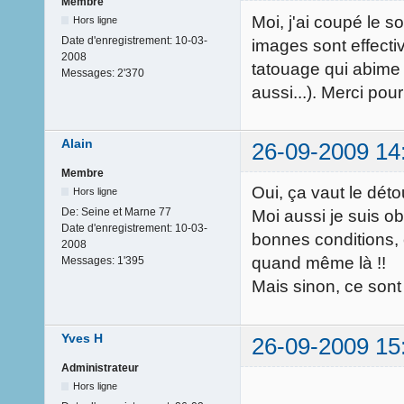
Membre
Moi, j'ai coupé le s
Hors ligne
Date d'enregistrement:
10-03-
images sont effecti
2008
tatouage qui abime u
Messages:
2'370
aussi...). Merci pour
Alain
26-09-2009 14
Membre
Oui, ça vaut le détou
Hors ligne
De:
Seine et Marne 77
Moi aussi je suis o
Date d'enregistrement:
10-03-
bonnes conditions, 
2008
quand même là !!
Messages:
1'395
Mais sinon, ce sont
Yves H
26-09-2009 15
Administrateur
Hors ligne