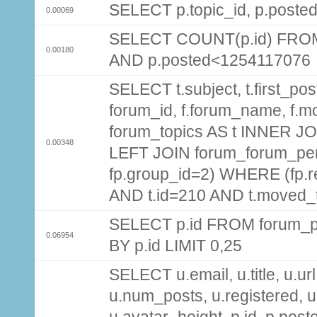
SELECT p.topic_id, p.post
0.00069
SELECT COUNT(p.id) FROM 
0.00180
AND p.posted<1254117076
SELECT t.subject, t.first_post
forum_id, f.forum_name, f.m
forum_topics AS t INNER JOI
0.00348
LEFT JOIN forum_forum_per
fp.group_id=2) WHERE (fp.
AND t.id=210 AND t.moved_
SELECT p.id FROM forum_p
0.06954
BY p.id LIMIT 0,25
SELECT u.email, u.title, u.url
u.num_posts, u.registered, u