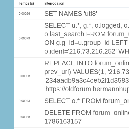
Temps (s)
Interrogation
SET NAMES 'utf8'
0.00026
SELECT u.*, g.*, o.logged, o.
o.last_search FROM forum_
0.00379
ON g.g_id=u.group_id LEFT
o.ident='216.73.216.252' W
REPLACE INTO forum_online (
prev_url) VALUES(1, '216.7
0.00058
'234aadb9a3c4ceb2f1d3583
'https://oldforum.hermannhu
SELECT o.* FROM forum_on
0.00043
DELETE FROM forum_onlin
0.00038
1786163157