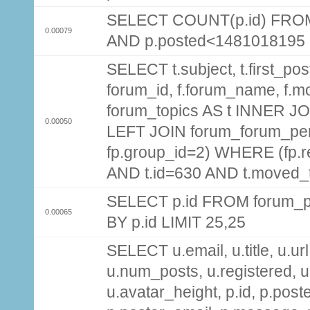
SELECT COUNT(p.id) FROM 
0.00079
AND p.posted<1481018195
SELECT t.subject, t.first_post
forum_id, f.forum_name, f.m
forum_topics AS t INNER JOI
0.00050
LEFT JOIN forum_forum_per
fp.group_id=2) WHERE (fp.
AND t.id=630 AND t.moved_
SELECT p.id FROM forum_p
0.00065
BY p.id LIMIT 25,25
SELECT u.email, u.title, u.url
u.num_posts, u.registered, u
u.avatar_height, p.id, p.pos