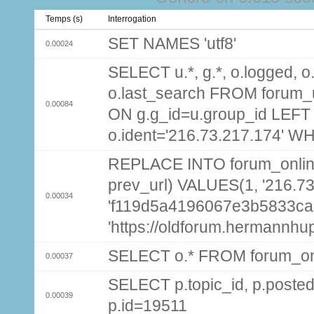
Temps (s)
Interrogation
SET NAMES 'utf8'
0.00024
SELECT u.*, g.*, o.logged, o.
o.last_search FROM forum_
0.00084
ON g.g_id=u.group_id LEFT
o.ident='216.73.217.174' W
REPLACE INTO forum_online (
prev_url) VALUES(1, '216.7
0.00034
'f119d5a4196067e3b5833ca
'https://oldforum.hermannhu
SELECT o.* FROM forum_on
0.00037
SELECT p.topic_id, p.pos
0.00039
p.id=19511