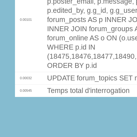
p.poster_email, p.message, p
p.edited_by, g.g_id, g.g_use
forum_posts AS p INNER JOI
0.00101
INNER JOIN forum_groups A
forum_online AS o ON (o.use
WHERE p.id IN
(18475,18476,18477,18490
ORDER BY p.id
UPDATE forum_topics SET
0.00032
Temps total d'interrogation
0.00545