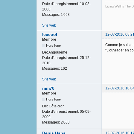
Date d'enregistrement:
10-03-
Living Well Is The
2008
Messages:
1'663
Site web
Icecool
12-07-2016 08:2
Membre
Comme je suis en 
Hors ligne
"L'ouvrage" en cou
De:
Angoulême
Date d'enregistrement:
25-12-
2010
Messages:
162
Site web
nim70
12-07-2016 10:0
Membre
Hors ligne
De:
Côte-d'or
Date d'enregistrement:
05-09-
2009
Messages:
2'063
Denis Hans
12-07-2016 10:1