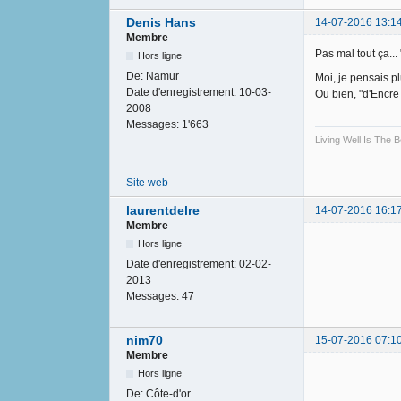
Denis Hans
14-07-2016 13:1
Membre
Pas mal tout ça...
Hors ligne
De:
Namur
Moi, je pensais pl
Date d'enregistrement:
10-03-
Ou bien, "d'Encre
2008
Messages:
1'663
Living Well Is The
Site web
laurentdelre
14-07-2016 16:1
Membre
Hors ligne
Date d'enregistrement:
02-02-
2013
Messages:
47
nim70
15-07-2016 07:1
Membre
Hors ligne
De:
Côte-d'or