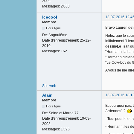
2009
Messages:
2'063
Icecool
13-07-2016 12:4
Membre
Bravo Laurentdelr
Hors ligne
De:
Angoulême
Notez que le sous
Date d'enregistrement:
25-12-
initialement "Herm
2010
dessin/Le Trait qu
Messages:
162
"Hermann, la band
"Hermann d'hier e
"Le Cow-boy du 9
A vous de me dire
Site web
Alain
13-07-2016 18:1
Membre
Et pourquoi pas,
Hors ligne
Ardennes" ?
De:
Seine et Marne 77
Date d'enregistrement:
10-03-
- Tout pour le des
2008
- Hermann, les de
Messages:
1'395