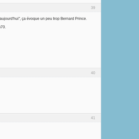
39
d'aujourd'hui", ça évoque un peu trop Bernard Prince.
m70.
40
41