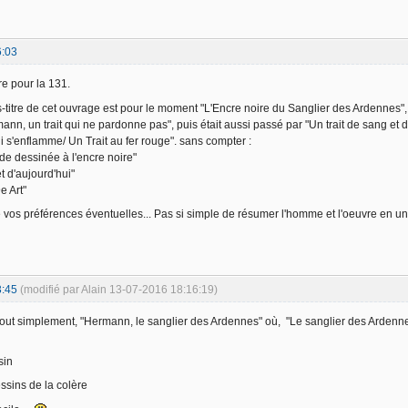
6:03
e pour la 131.
-titre de cet ouvrage est pour le moment "L'Encre noire du Sanglier des Ardennes", m
ann, un trait qui ne pardonne pas", puis était aussi passé par "Un trait de sang et d
i s'enflamme/ Un Trait au fer rouge". sans compter :
e dessinée à l'encre noire"
t d'aujourd'hui"
e Art"
 vos préférences éventuelles... Pas si simple de résumer l'homme et l'oeuvre en un
3:45
(modifié par Alain 13-07-2016 18:16:19)
 tout simplement, "Hermann, le sanglier des Ardennes" où, "Le sanglier des Arden
sin
ssins de la colère