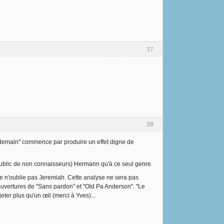
37
38
ter "demain" commence par produire un effet digne de
public de non connaisseurs) Hermann qu'à ce seul genre.
je n'oublie pas Jeremiah. Cette analyse ne sera pas
couvertures de "Sans pardon" et "Old Pa Anderson". "Le
eter plus qu'un œil (merci à Yves)...