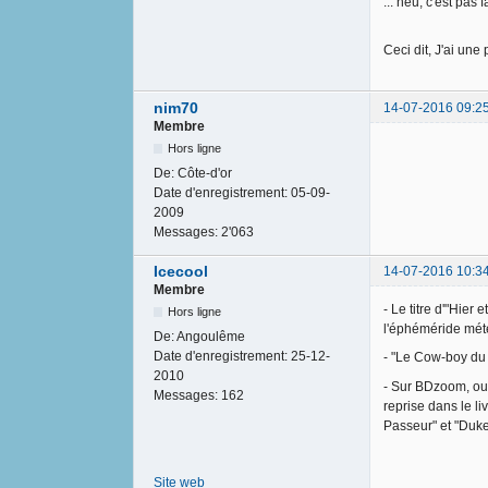
... heu, c'est pas f
Ceci dit, J'ai une
nim70
14-07-2016 09:2
Membre
Hors ligne
De:
Côte-d'or
Date d'enregistrement:
05-09-
2009
Messages:
2'063
Icecool
14-07-2016 10:3
Membre
- Le titre d'"Hier
Hors ligne
l'éphéméride mét
De:
Angoulême
Date d'enregistrement:
25-12-
- "Le Cow-boy du 
2010
- Sur BDzoom, oui
Messages:
162
reprise dans le l
Passeur" et "Duke"
Site web