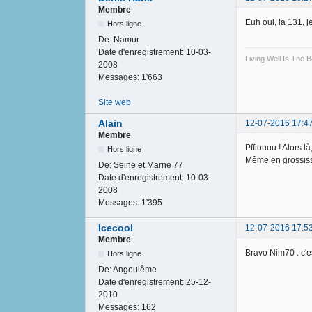
Membre
Euh oui, la 131, 
Hors ligne
De:
Namur
Date d'enregistrement:
10-03-
Living Well Is The
2008
Messages:
1'663
Site web
Alain
12-07-2016 17:4
Membre
Pffiouuu ! Alors l
Hors ligne
Même en grossissa
De:
Seine et Marne 77
Date d'enregistrement:
10-03-
2008
Messages:
1'395
Icecool
12-07-2016 17:5
Membre
Bravo Nim70 : c'e
Hors ligne
De:
Angoulême
Date d'enregistrement:
25-12-
2010
Messages:
162