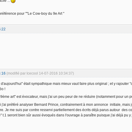
acile ...
 préférence pour ""Le Cow-boy du 9e Art "
5:22
4:16
(modifié par Icecool 14-07-2016 10:34:37)
 et d'aujourd'hui" était sympathique mais mieux vaut faire plus original ; et y rajou
éo !
9ème art" est évocateur, mais j'ai un peu peur de ne réduire (notamment pour un 
 j'ai préféré analyser Bernard Prince, contrairement à mon annonce initiale, mais 
ivre. Je me suis par contre resservi partiellement des écrits déjà parus autour des 
 t.1 seront bien sûr aussi évoqués dans l'ouvrage à paraître puisque j'ai déjà pu y j