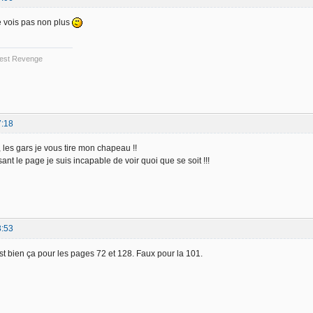
je vois pas non plus
 Best Revenge
7:18
à, les gars je vous tire mon chapeau !!
nt le page je suis incapable de voir quoi que se soit !!!
3:53
st bien ça pour les pages 72 et 128. Faux pour la 101.