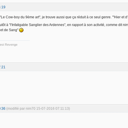
4:19
 "Le Cow-boy du 9ème art", je trouve aussi que ça réduit à ce seul genre. '"Hier et 
utôt à "l'Infatigable Sanglier des Ardennes", en rapport à son activité, comme dit ni
 et de Sang"
 Best Revenge
7:21
0:36
(modifié par nim70 15-07-2016 07:11:13)