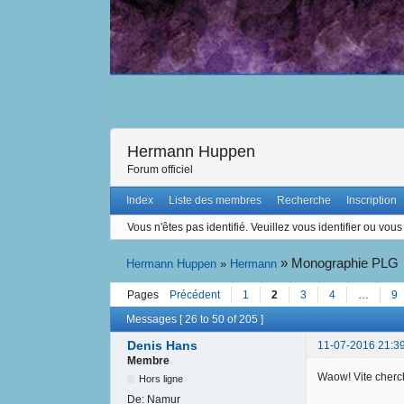
Hermann Huppen
Forum officiel
Index
Liste des membres
Recherche
Inscription
Vous n'êtes pas identifié.
Veuillez vous identifier ou vous 
»
Monographie PLG
Hermann Huppen
»
Hermann
Pages
Précédent
1
2
3
4
…
9
Messages [ 26 to 50 of 205 ]
Denis Hans
11-07-2016 21:3
Membre
Waow! Vite cher
Hors ligne
De:
Namur