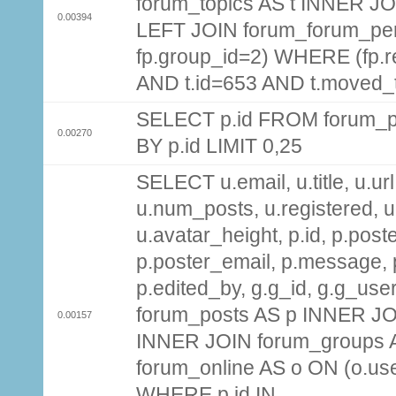
forum_topics AS t INNER JOI
0.00394
LEFT JOIN forum_forum_per
fp.group_id=2) WHERE (fp.
AND t.id=653 AND t.moved_
SELECT p.id FROM forum_p
0.00270
BY p.id LIMIT 0,25
SELECT u.email, u.title, u.url
u.num_posts, u.registered, u
u.avatar_height, p.id, p.pos
p.poster_email, p.message, p
p.edited_by, g.g_id, g.g_use
forum_posts AS p INNER JOI
0.00157
INNER JOIN forum_groups A
forum_online AS o ON (o.use
WHERE p.id IN