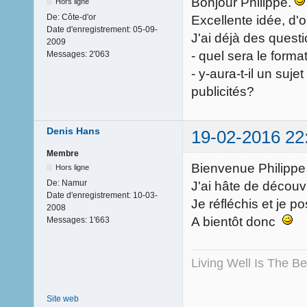
Bonjour Philippe.
Hors ligne
De:
Côte-d'or
Excellente idée, d'ou
Date d'enregistrement:
05-09-
J'ai déjà des questi
2009
- quel sera le form
Messages:
2'063
- y-aura-t-il un sujet
publicités?
Denis Hans
19-02-2016 22
Membre
Bienvenue Philipp
Hors ligne
De:
Namur
J'ai hâte de découv
Date d'enregistrement:
10-03-
Je réfléchis et je 
2008
A bientôt donc
Messages:
1'663
Living Well Is The B
Site web