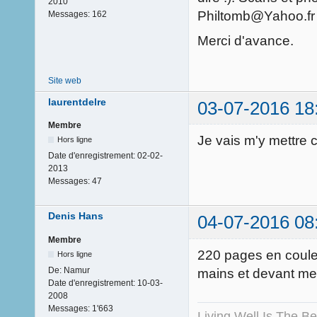
2010
Philtomb@Yahoo.fr
Messages:
162
Merci d'avance.
Site web
laurentdelre
03-07-2016 18
Membre
Je vais m'y mettre 
Hors ligne
Date d'enregistrement:
02-02-
2013
Messages:
47
Denis Hans
04-07-2016 08
Membre
220 pages en couleu
Hors ligne
De:
Namur
mains et devant mes
Date d'enregistrement:
10-03-
2008
Messages:
1'663
Living Well Is The B