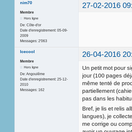
nim70
27-02-2016 09
Membre
Hors ligne
De:
Côte-d'or
Date d'enregistrement:
05-09-
2009
Messages:
2'063
Icecool
26-04-2016 20
Membre
Un petit mot pour s
Hors ligne
De:
Angoulême
jour (100 pages déj
Date d'enregistrement:
25-12-
même tenté de prod
2010
partiellement (cahier
Messages:
162
pas dans les habit
Bref, je lis et relis
langues), je collect
me corrige ou compl
avoir un ouvrage in