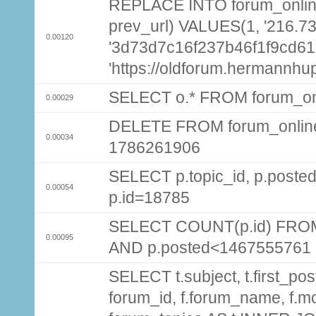
REPLACE INTO forum_online (
prev_url) VALUES(1, '216.7
0.00120
'3d73d7c16f237b46f1f9cd61
'https://oldforum.hermannhu
SELECT o.* FROM forum_on
0.00029
DELETE FROM forum_onlin
0.00034
1786261906
SELECT p.topic_id, p.pos
0.00054
p.id=18785
SELECT COUNT(p.id) FROM 
0.00095
AND p.posted<1467555761
SELECT t.subject, t.first_post
forum_id, f.forum_name, f.m