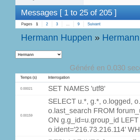
Messages [ 1 to 25 of 205 ]
Pages
1
2
3
…
9
Suivant
Hermann Huppen
»
Hermann
Généré en 0.030 sec
Temps (s)
Interrogation
SET NAMES 'utf8'
0.00021
SELECT u.*, g.*, o.logged, o.
o.last_search FROM forum_
0.00159
ON g.g_id=u.group_id LEFT
o.ident='216.73.216.114' W