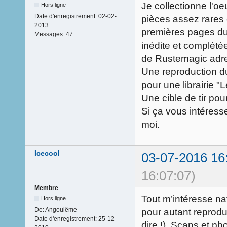
Je collectionne l'o
Hors ligne
Date d'enregistrement:
02-02-
pièces assez rares
2013
premières pages du
Messages:
47
inédite et complétée
de Rustemagic adre
Une reproduction d
pour une librairie "
Une cible de tir po
Si ça vous intéress
moi.
Icecool
03-07-2016 16
16:07:07)
Membre
Tout m’intéresse na
Hors ligne
De:
Angoulême
pour autant reprodui
Date d'enregistrement:
25-12-
dire !). Scans et ph