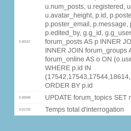
u.num_posts, u.registered, u
u.avatar_height, p.id, p.pos
p.poster_email, p.message, p
p.edited_by, g.g_id, g.g_use
forum_posts AS p INNER JOI
0.00157
INNER JOIN forum_groups A
forum_online AS o ON (o.use
WHERE p.id IN
(17542,17543,17544,18614
ORDER BY p.id
UPDATE forum_topics SET
0.00048
Temps total d'interrogation
0.01720