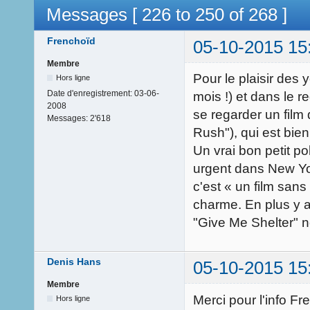
Messages [ 226 to 250 of 268 ]
Frenchoïd
05-10-2015 15
Membre
Pour le plaisir des
Hors ligne
Date d'enregistrement:
03-06-
mois !) et dans le r
2008
se regarder un film
Messages:
2'618
Rush"), qui est bien
Un vrai bon petit po
urgent dans New Yor
c'est « un film sans
charme. En plus y a
"Give Me Shelter" ne
Denis Hans
05-10-2015 15
Membre
Merci pour l'info F
Hors ligne