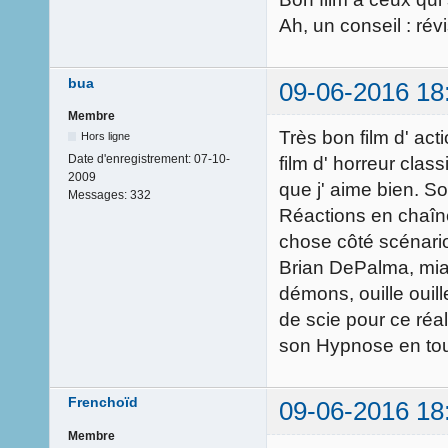
Ah, un conseil : rév
bua
09-06-2016 18
Membre
Très bon film d' act
Hors ligne
Date d'enregistrement:
07-10-
film d' horreur class
2009
que j' aime bien. S
Messages:
332
Réactions en chaîne
chose côté scénari
Brian DePalma, mia
démons, ouille ouill
de scie pour ce réa
son Hypnose en tou
Frenchoïd
09-06-2016 18
Membre