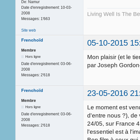
De:
Namur
Date d'enregistrement:
10-03-
Living Well Is The B
2008
Messages:
1'663
Site web
Frenchoïd
05-10-2015 15
Membre
Mon plaisir (et le ti
Hors ligne
Date d'enregistrement:
03-06-
par Joseph Gordon-Le
2008
Messages:
2'618
Frenchoïd
23-05-2016 21
Membre
Le moment est venu
Hors ligne
Date d'enregistrement:
03-06-
d'entre nous ?), de 
2008
24/05, sur France 4 
Messages:
2'618
l'essentiel est à l'i
Bon film à ceux qui