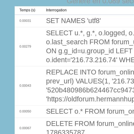
Généré en 0.089 sec
Temps (s)
Interrogation
SET NAMES 'utf8'
0.00031
SELECT u.*, g.*, o.logged, o.
o.last_search FROM forum_
0.00279
ON g.g_id=u.group_id LEFT
o.ident='216.73.216.74' WH
REPLACE INTO forum_online (
prev_url) VALUES(1, '216.7
0.00043
'520b480986b624467cc9473
'https://oldforum.hermannhu
SELECT o.* FROM forum_on
0.00050
DELETE FROM forum_onlin
0.00067
1786335787