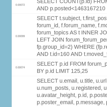
SELECT COUNT(p.id) FROM 
0.00072
AND p.posted<1463167210
SELECT t.subject, t.first_post
forum_id, f.forum_name, f.m
forum_topics AS t INNER JOI
0.00099
LEFT JOIN forum_forum_per
fp.group_id=2) WHERE (fp.
AND t.id=160 AND t.moved_
SELECT p.id FROM forum_p
0.00074
BY p.id LIMIT 125,25
SELECT u.email, u.title, u.url
u.num_posts, u.registered, u
u.avatar_height, p.id, p.pos
p.poster_email, p.message, p