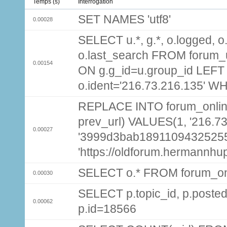
Temps (s)
Interrogation
SET NAMES 'utf8'
0.00028
SELECT u.*, g.*, o.logged, o.
o.last_search FROM forum_
0.00154
ON g.g_id=u.group_id LEFT
o.ident='216.73.216.135' W
REPLACE INTO forum_online (
prev_url) VALUES(1, '216.7
0.00027
'3999d3bab1891109432525
'https://oldforum.hermannhu
SELECT o.* FROM forum_on
0.00030
SELECT p.topic_id, p.pos
0.00062
p.id=18566