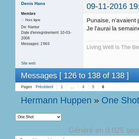
Denis Hans
09-11-2016 19
Membre
Punaise, n'avaient pa
Hors ligne
De:
Namur
Je l'aurai la semai
Date d'enregistrement:
10-03-
2008
Messages:
1'663
Living Well Is The B
Site web
Messages [ 126 to 138 of 138 ]
Pages
Précédent
1
…
4
5
6
Hermann Huppen
»
One Sho
Généré en 0.025 sec