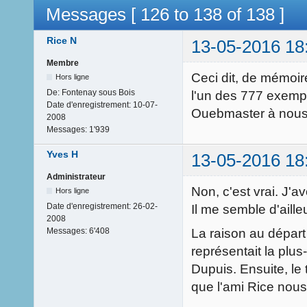
Messages [ 126 to 138 of 138 ]
Rice N
13-05-2016 18
Membre
Ceci dit, de mémoire
Hors ligne
De:
Fontenay sous Bois
l'un des 777 exempl
Date d'enregistrement:
10-07-
Ouebmaster à nous
2008
Messages:
1'939
Yves H
13-05-2016 18
Administrateur
Non, c'est vrai. J'a
Hors ligne
Date d'enregistrement:
26-02-
Il me semble d'aille
2008
La raison au départ e
Messages:
6'408
représentait la plus
Dupuis. Ensuite, le 
que l'ami Rice nous