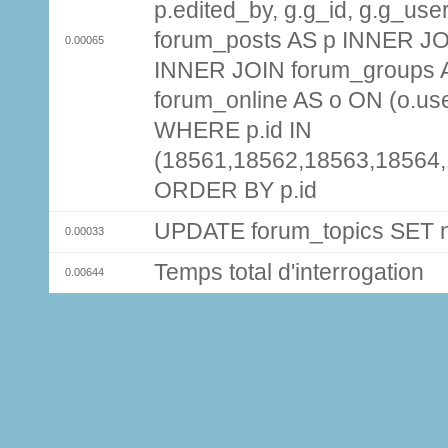
p.edited_by, g.g_id, g.g_use
forum_posts AS p INNER JOI
0.00065
INNER JOIN forum_groups A
forum_online AS o ON (o.use
WHERE p.id IN
(18561,18562,18563,18564
ORDER BY p.id
UPDATE forum_topics SET
0.00033
Temps total d'interrogation
0.00644