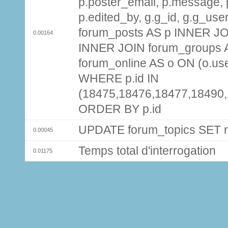
p.poster_email, p.message, p
p.edited_by, g.g_id, g.g_use
forum_posts AS p INNER JOI
0.00164
INNER JOIN forum_groups A
forum_online AS o ON (o.use
WHERE p.id IN
(18475,18476,18477,18490
ORDER BY p.id
UPDATE forum_topics SET
0.00045
Temps total d'interrogation
0.01175