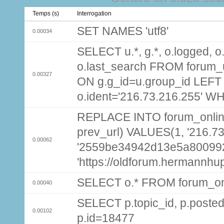
Temps (s)
Interrogation
SET NAMES 'utf8'
0.00034
SELECT u.*, g.*, o.logged, o.
o.last_search FROM forum_
0.00327
ON g.g_id=u.group_id LEFT
o.ident='216.73.216.255' W
REPLACE INTO forum_online (
prev_url) VALUES(1, '216.7
0.00062
'2559be34942d13e5a800992
'https://oldforum.hermannhu
SELECT o.* FROM forum_on
0.00040
SELECT p.topic_id, p.pos
0.00102
p.id=18477