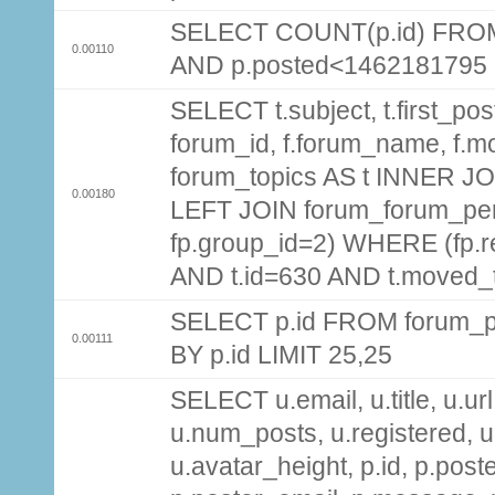
SELECT COUNT(p.id) FROM 
0.00110
AND p.posted<1462181795
SELECT t.subject, t.first_post
forum_id, f.forum_name, f.m
forum_topics AS t INNER JOI
0.00180
LEFT JOIN forum_forum_per
fp.group_id=2) WHERE (fp.
AND t.id=630 AND t.moved_
SELECT p.id FROM forum_p
0.00111
BY p.id LIMIT 25,25
SELECT u.email, u.title, u.url
u.num_posts, u.registered, u
u.avatar_height, p.id, p.pos