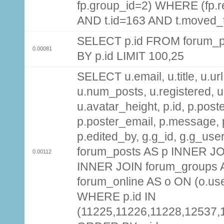
fp.group_id=2) WHERE (fp.
AND t.id=163 AND t.moved_
SELECT p.id FROM forum_p
0.00081
BY p.id LIMIT 100,25
SELECT u.email, u.title, u.url
u.num_posts, u.registered, u
u.avatar_height, p.id, p.pos
p.poster_email, p.message, p
p.edited_by, g.g_id, g.g_use
forum_posts AS p INNER JOI
0.00112
INNER JOIN forum_groups A
forum_online AS o ON (o.use
WHERE p.id IN
(11225,11226,11228,12537