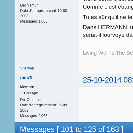
De:
Namur
Comme c'est étran
Date d'enregistrement:
10-03-
Tu es sûr qu'il ne
2008
Messages:
1'663
Dans HERMANN, une
serait-il fourvoyé d
Living Well Is The B
Site web
nim70
25-10-2014 08
Membre
Hors ligne
De:
Côte-d'or
Date d'enregistrement:
05-09-
2009
Messages:
2'063
Messages [ 101 to 125 of 163 ]