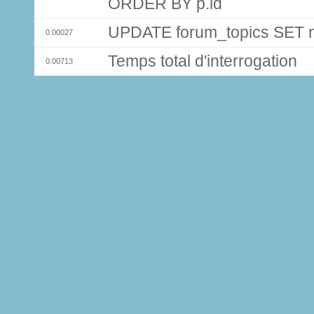
ORDER BY p.id
UPDATE forum_topics SET
0.00027
Temps total d'interrogation
0.00713