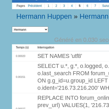
Pages
Précédent
1
2
3
4
5
6
7
Suiv
Hermann Huppen
»
Hermann
Généré en 0.030 sec
Temps (s)
Interrogation
SET NAMES 'utf8'
0.00020
SELECT u.*, g.*, o.logged, o.
o.last_search FROM forum_
0.00151
ON g.g_id=u.group_id LEFT
o.ident='216.73.216.200' W
REPLACE INTO forum_online (
prev_url) VALUES(1, '216.7
0.00027