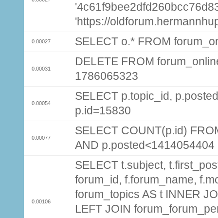
'4c61f9bee2dfd260bcc76d8
'https://oldforum.hermannhu
SELECT o.* FROM forum_on
0.00027
DELETE FROM forum_onlin
0.00031
1786065323
SELECT p.topic_id, p.pos
0.00054
p.id=15830
SELECT COUNT(p.id) FROM 
0.00077
AND p.posted<1414054404
SELECT t.subject, t.first_post
forum_id, f.forum_name, f.m
forum_topics AS t INNER JOI
0.00106
LEFT JOIN forum_forum_per