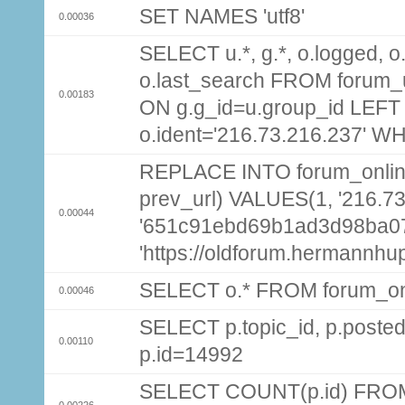
SET NAMES 'utf8'
0.00036
SELECT u.*, g.*, o.logged, o.
o.last_search FROM forum_
0.00183
ON g.g_id=u.group_id LEFT
o.ident='216.73.216.237' W
REPLACE INTO forum_online (
prev_url) VALUES(1, '216.7
0.00044
'651c91ebd69b1ad3d98ba07
'https://oldforum.hermannhu
SELECT o.* FROM forum_on
0.00046
SELECT p.topic_id, p.pos
0.00110
p.id=14992
SELECT COUNT(p.id) FROM 
0.00226