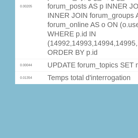
forum_posts AS p INNER JOI
0.00205
INNER JOIN forum_groups A
forum_online AS o ON (o.use
WHERE p.id IN
(14992,14993,14994,14995
ORDER BY p.id
UPDATE forum_topics SET
0.00044
Temps total d'interrogation
0.01354