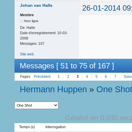
Johan van Halle
26-01-2014 09
Membre
Hors ligne
De:
Halle
Date d'enregistrement:
10-03-
2008
Messages:
107
Site web
Messages [ 51 to 75 of 167 ]
Pages
Précédent
1
2
3
4
5
6
7
Suiv
Hermann Huppen
»
One Sho
Généré en 0.030 sec
Temps (s)
Interrogation