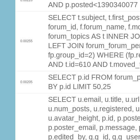
AND p.posted<1390340077
SELECT t.subject, t.first_post
forum_id, f.forum_name, f.m
forum_topics AS t INNER JOI
0.00255
LEFT JOIN forum_forum_per
fp.group_id=2) WHERE (fp.
AND t.id=610 AND t.moved_
SELECT p.id FROM forum_p
0.00205
BY p.id LIMIT 50,25
SELECT u.email, u.title, u.url
u.num_posts, u.registered, u
u.avatar_height, p.id, p.pos
p.poster_email, p.message, p
p.edited_by, g.g_id, g.g_use