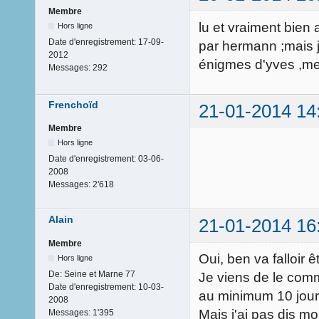
Membre
lu et vraiment bien 
Hors ligne
Date d'enregistrement:
17-09-
par hermann ;mais j
2012
énigmes d'yves ,meme
Messages:
292
Frenchoïd
21-01-2014 14
Membre
Hors ligne
Date d'enregistrement:
03-06-
2008
Messages:
2'618
Alain
21-01-2014 16
Membre
Oui, ben va falloir êt
Hors ligne
De:
Seine et Marne 77
Je viens de le com
Date d'enregistrement:
10-03-
au minimum 10 jours
2008
Mais j'ai pas dis mo
Messages:
1'395