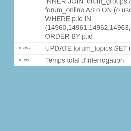
INNER JOIN forum_groups A
forum_online AS o ON (o.use
WHERE p.id IN
(14960,14961,14962,14963
ORDER BY p.id
UPDATE forum_topics SET
0.00042
Temps total d'interrogation
0.01303