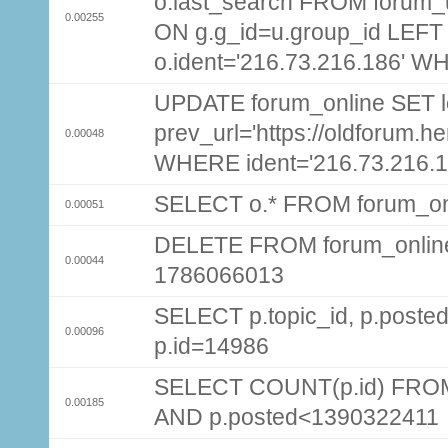
o.last_search FROM forum_
0.00255
ON g.g_id=u.group_id LEFT
o.ident='216.73.216.186' W
UPDATE forum_online SET 
prev_url='https://oldforum
0.00048
WHERE ident='216.73.216.1
SELECT o.* FROM forum_on
0.00051
DELETE FROM forum_onlin
0.00044
1786066013
SELECT p.topic_id, p.pos
0.00096
p.id=14986
SELECT COUNT(p.id) FROM 
0.00185
AND p.posted<1390322411