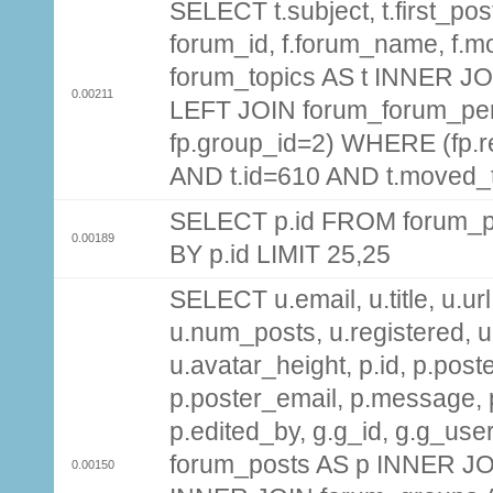
SELECT t.subject, t.first_post
forum_id, f.forum_name, f.m
forum_topics AS t INNER JOI
0.00211
LEFT JOIN forum_forum_per
fp.group_id=2) WHERE (fp.
AND t.id=610 AND t.moved_
SELECT p.id FROM forum_p
0.00189
BY p.id LIMIT 25,25
SELECT u.email, u.title, u.url
u.num_posts, u.registered, u
u.avatar_height, p.id, p.pos
p.poster_email, p.message, p
p.edited_by, g.g_id, g.g_use
forum_posts AS p INNER JOI
0.00150