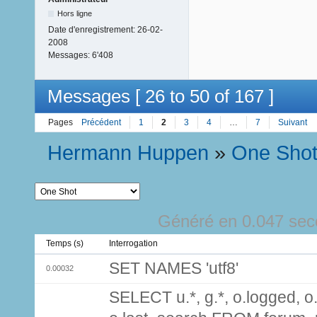
Hors ligne
Date d'enregistrement:
26-02-
2008
Messages:
6'408
Messages [ 26 to 50 of 167 ]
Pages
Précédent
1
2
3
4
…
7
Suivant
Hermann Huppen
»
One Sho
Généré en 0.047 sec
Temps (s)
Interrogation
SET NAMES 'utf8'
0.00032
SELECT u.*, g.*, o.logged, o.