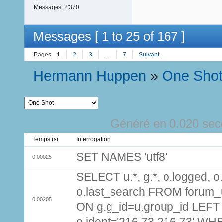
Messages:
2'370
Messages [ 1 to 25 of 167 ]
Pages
1
2
3
…
7
Suivant
Hermann Huppen
»
One Sho
Généré en 0.020 sec
Temps (s)
Interrogation
SET NAMES 'utf8'
0.00025
SELECT u.*, g.*, o.logged, o.
o.last_search FROM forum_
0.00205
ON g.g_id=u.group_id LEFT
o.ident='216.73.216.73' WH