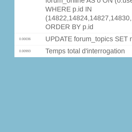
forum_online AS o ON (o.use
WHERE p.id IN
(14822,14824,14827,14830
ORDER BY p.id
UPDATE forum_topics SET
0.00036
Temps total d'interrogation
0.00993