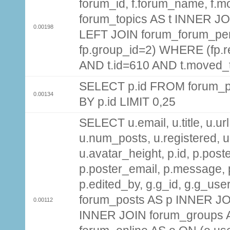
forum_id, f.forum_name, f.m
forum_topics AS t INNER JOI
0.00198
LEFT JOIN forum_forum_per
fp.group_id=2) WHERE (fp.
AND t.id=610 AND t.moved_
SELECT p.id FROM forum_p
0.00134
BY p.id LIMIT 0,25
SELECT u.email, u.title, u.url
u.num_posts, u.registered, u
u.avatar_height, p.id, p.pos
p.poster_email, p.message, p
p.edited_by, g.g_id, g.g_use
forum_posts AS p INNER JOI
0.00112
INNER JOIN forum_groups A