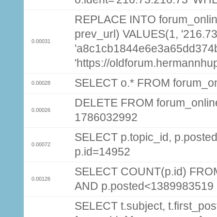
REPLACE INTO forum_online (
prev_url) VALUES(1, '216.7
0.00031
'a8c1cb1844e6e3a65dd374
'https://oldforum.hermannhu
SELECT o.* FROM forum_on
0.00028
DELETE FROM forum_onlin
0.00026
1786032992
SELECT p.topic_id, p.pos
0.00072
p.id=14952
SELECT COUNT(p.id) FROM 
0.00126
AND p.posted<1389983519
SELECT t.subject, t.first_post