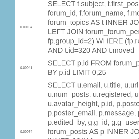
SELECT t.subject, t.first_post
forum_id, f.forum_name, f.m
forum_topics AS t INNER JOI
0.00104
LEFT JOIN forum_forum_per
fp.group_id=2) WHERE (fp.
AND t.id=320 AND t.moved_
SELECT p.id FROM forum_p
0.00041
BY p.id LIMIT 0,25
SELECT u.email, u.title, u.url
u.num_posts, u.registered, u
u.avatar_height, p.id, p.pos
p.poster_email, p.message, p
p.edited_by, g.g_id, g.g_use
forum_posts AS p INNER JOI
0.00074