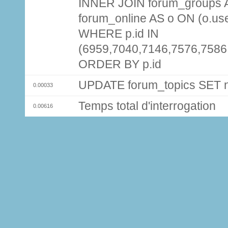
INNER JOIN forum_groups A
forum_online AS o ON (o.use
WHERE p.id IN
(6959,7040,7146,7576,7586
ORDER BY p.id
UPDATE forum_topics SET
0.00033
Temps total d'interrogation
0.00616