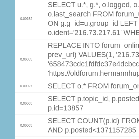
SELECT u.*, g.*, o.logged, o.
o.last_search FROM forum_
0.00152
ON g.g_id=u.group_id LEFT
o.ident='216.73.217.61' WH
REPLACE INTO forum_online (
prev_url) VALUES(1, '216.7
0.00033
'658473cdc1fdfdc37e4dcbcd
'https://oldforum.hermannhu
SELECT o.* FROM forum_on
0.00027
SELECT p.topic_id, p.pos
0.00065
p.id=13857
SELECT COUNT(p.id) FROM 
0.00063
AND p.posted<1371157285