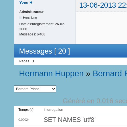
Yves H
13-06-2013 22
Administrateur
Hors ligne
Date d'enregistrement:
26-02-
2008
Messages:
6'408
Messages [ 20 ]
Pages
1
Hermann Huppen
»
Bernard 
Généré en 0.016 sec
Temps (s)
Interrogation
SET NAMES 'utf8'
0.00024