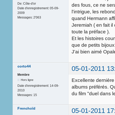
De:
Côte-d'or
des fous, ce ne ser
Date d'enregistrement:
05-09-
l'intrigue, les rebo
2009
quand Hermann affir
Messages:
2'063
Jeremiah ( en fait i
toute la préface ).
Et les histoires cou
que de petits bijoux
J'ai bien aimé Opale
corto44
05-01-2011 13
Membre
Excellente dernière
Hors ligne
Date d'enregistrement:
14-09-
albums préférés. Qua
2010
du film "duel dans 
Messages:
15
Frenchoïd
05-01-2011 17