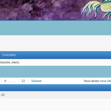
S'identifier
inscrire, merci.
9
…
22
Suivant
Vous devez
vous ide
1:32