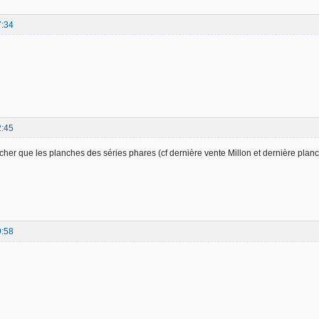
7:34
2:45
er que les planches des séries phares (cf dernière vente Millon et dernière pla
9:58