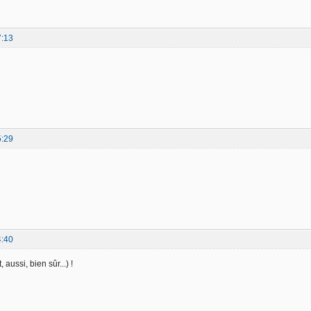
7:13
5:29
4:40
 aussi, bien sûr...) !