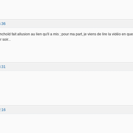
5:36
hoïd fait allusion au lien qu'il a mis ; pour ma part, je viens de lire la vidéo en qu
 soir...
8:31
2:16