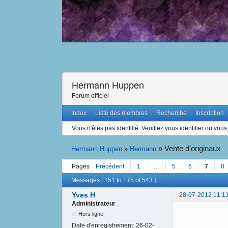
Hermann Huppen
Forum officiel
Index
Liste des membres
Recherche
Inscription
Vous n'êtes pas identifié.
Veuillez vous identifier ou vous 
»
Vente d'originaux
Hermann Huppen
»
Hermann
Pages
Précédent
1
…
5
6
7
8
Messages [ 151 to 175 of 543 ]
Yves H
28-07-2012 11:1
Administrateur
Hors ligne
Date d'enregistrement:
26-02-