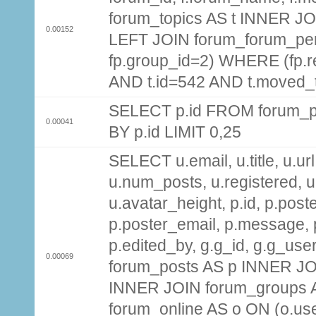
forum_topics AS t INNER JOI
0.00152
LEFT JOIN forum_forum_per
fp.group_id=2) WHERE (fp.
AND t.id=542 AND t.moved_
SELECT p.id FROM forum_p
0.00041
BY p.id LIMIT 0,25
SELECT u.email, u.title, u.url
u.num_posts, u.registered, u
u.avatar_height, p.id, p.pos
p.poster_email, p.message, p
p.edited_by, g.g_id, g.g_use
0.00069
forum_posts AS p INNER JOI
INNER JOIN forum_groups A
forum_online AS o ON (o.use