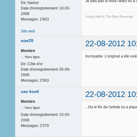
Je sais pas si vous l'avez vu à l
De:
Namur
Date d'enregistrement:
10-03-
2008
Living Well Is The Best Revenge
Messages:
1'663
Site web
nim70
22-08-2012 10
Membre
Incroyable. L'original a été volé
Hors ligne
De:
Côte-d'or
Date d'enregistrement:
05-09-
2009
Messages:
2'063
xav kord
22-08-2012 10
Membre
...Ou le fils de l'artiste lui a p
Hors ligne
Date d'enregistrement:
10-03-
2008
Messages:
2'370