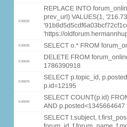
REPLACE INTO forum_online (
prev_url) VALUES(1, '216.7
0.00032
'91b8d5d5cdf6a03bcf72cf1
'https://oldforum.hermannhu
SELECT o.* FROM forum_on
0.00035
DELETE FROM forum_onlin
0.00034
1786390918
SELECT p.topic_id, p.pos
0.00070
p.id=12195
SELECT COUNT(p.id) FROM 
0.00040
AND p.posted<1345664647
SELECT t.subject, t.first_post
forum_id, f.forum_name, f.m