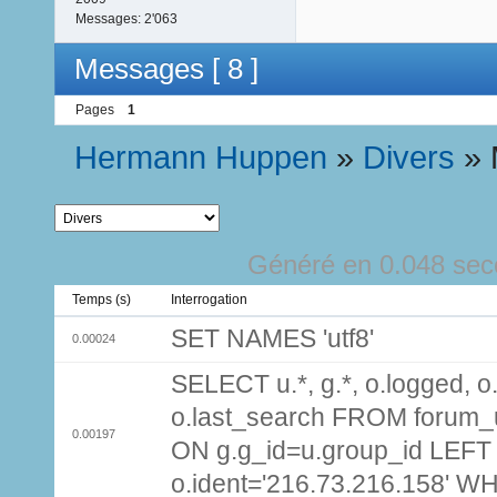
Messages:
2'063
Messages [ 8 ]
Pages
1
Hermann Huppen
»
Divers
»
Généré en 0.048 sec
Temps (s)
Interrogation
SET NAMES 'utf8'
0.00024
SELECT u.*, g.*, o.logged, o.
o.last_search FROM forum_
0.00197
ON g.g_id=u.group_id LEFT
o.ident='216.73.216.158' W