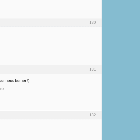
130
131
our nous berner !).
re.
132