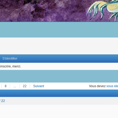
S'identifier
inscrire, merci.
8
…
22
Suivant
Vous devez
vous ide
7:22