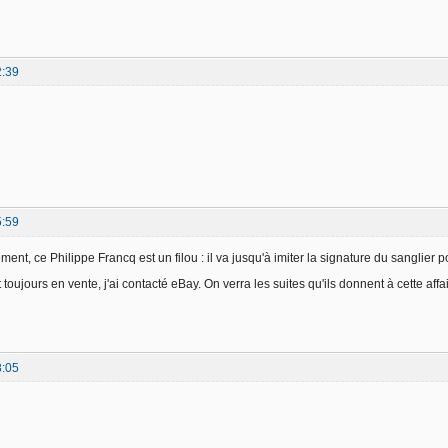
2:39
5:59
ent, ce Philippe Francq est un filou : il va jusqu'à imiter la signature du sanglier p
toujours en vente, j'ai contacté eBay. On verra les suites qu'ils donnent à cette affai
8:05