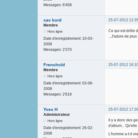
Messages:
6'408
xav kord
25-07-2012 12:3
Membre
Ce qui est drôle da
Hors ligne
...J'adore de plus
Date d'enregistrement:
10-03-
2008
Messages:
2'370
Frenchoïd
25-07-2012 16:1
Membre
Hors ligne
Date d'enregistrement:
03-06-
2008
Messages:
2'618
Yves H
25-07-2012 17:2
Administrateur
Il y a donc des g
Hors ligne
d'album... Qu'elle
Date d'enregistrement:
26-02-
2008
L'homme a-t-il vr