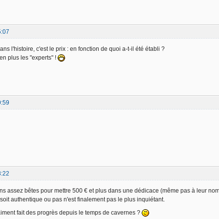
5:07
ns l'histoire, c'est le prix : en fonction de quoi a-t-il été établi ?
 en plus les "experts" !
0:59
8:22
ens assez bêtes pour mettre 500 € et plus dans une dédicace (même pas à leur nom, 
 soit authentique ou pas n'est finalement pas le plus inquiétant.
aiment fait des progrès depuis le temps de cavernes ?