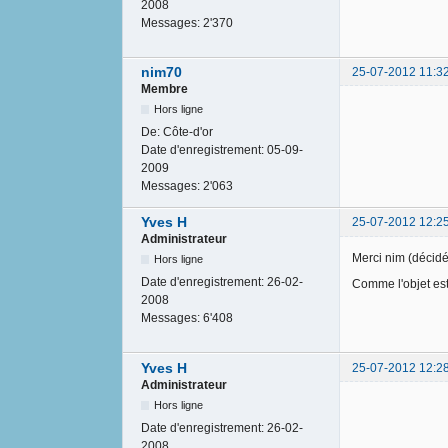
2008
Messages:
2'370
nim70
25-07-2012 11:3
Membre
Hors ligne
De:
Côte-d'or
Date d'enregistrement:
05-09-
2009
Messages:
2'063
Yves H
25-07-2012 12:2
Administrateur
Merci nim (décidém
Hors ligne
Date d'enregistrement:
26-02-
Comme l'objet est 
2008
Messages:
6'408
Yves H
25-07-2012 12:2
Administrateur
Hors ligne
Date d'enregistrement:
26-02-
2008