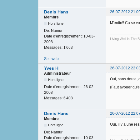
Denis Hans
26-07-2012 21:0
Membre
M'enfin!! Ca se vo
Hors ligne
De:
Namur
Date d'enregistrement:
10-03-
Living Well Is The
2008
Messages:
1'663
Site web
Yves H
26-07-2012 22:0
Administrateur
Oui, sans doute, q
Hors ligne
Date d'enregistrement:
26-02-
(Faut avouer qu'e
2008
Messages:
6'408
Denis Hans
26-07-2012 22:0
Membre
Oui, il y a une re
Hors ligne
De:
Namur
Date d'enregistrement:
10-03-