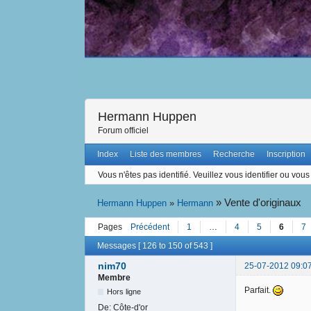
Hermann Huppen
Forum officiel
Index
Liste des membres
Recherche
Inscription
Vous n'êtes pas identifié.
Veuillez vous identifier ou vous 
»
Vente d'originaux
Hermann Huppen
»
Hermann
Pages
Précédent
1
…
4
5
6
7
Messages [ 126 to 150 of 543 ]
nim70
25-07-2012 09:0
Membre
Parfait.
Hors ligne
De:
Côte-d'or