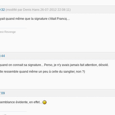
9:32
(modifié par Denis Hans 26-07-2012 22:08:11)
yait quand même que la signature c'était Francq....
 Best Revenge
3:44
uand on connait sa signature... Perso, je n'y avais jamais fait attention, désolé.
lle ressemble quand même un peu à celle du sanglier, non ?)
7:09
ssemblance évidente, en effet...