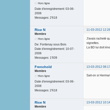
Hors ligne
Date d'enregistrement:
03-06-
2008
Messages:
2'618
Rice N
11-03-2012 12:2
Membre
J'avais racheté qu
Hors ligne
vignettes.
De:
Fontenay sous Bois
La BD lui doit é
Date d'enregistrement:
10-07-
2008
Messages:
1'939
Frenchoïd
13-03-2012 08:1
Membre
Sait-on si Herman
Hors ligne
Date d'enregistrement:
03-06-
2008
Messages:
2'618
Rice N
13-03-2012 10:1
Membre