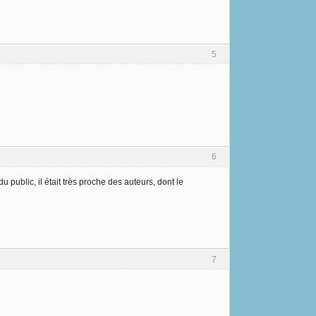
5
6
public, il était très proche des auteurs, dont le
7