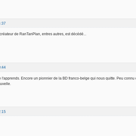
4:37
réateur de RanTanPlan, entres autres, est décédé...
0:44
 l'apprends. Encore un pionnier de la BD franco-belge qui nous quitte. Peu connu du 
ouvelle.
2:15