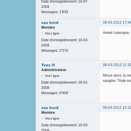
Date d'enregistrement:
10-07-
2008
Messages:
1'939
xav kord
08-03-2012 17:4
Membre
André Leborgne, c
Hors ligne
Date d'enregistrement:
10-03-
2008
Messages:
2'370
Yves H
08-03-2012 21:3
Administrateur
Mince alors, tu me
Hors ligne
sanglier. Triste n
Date d'enregistrement:
26-02-
2008
Messages:
6'408
xav kord
09-03-2012 15:3
Membre
Hors ligne
Date d'enregistrement:
10-03-
2008