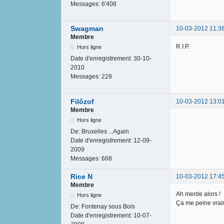
Messages:
6'408
Swagman
10-03-2012 11:3
Membre
R.I.P.
Hors ligne
Date d'enregistrement:
30-10-
2010
Messages:
228
Filôzof
10-03-2012 13:0
Membre
Hors ligne
De:
Bruxelles ...Again
Date d'enregistrement:
12-09-
2009
Messages:
668
Rice N
10-03-2012 17:4
Membre
Ah merde alors !
Hors ligne
Ça me peine vrai
De:
Fontenay sous Bois
Date d'enregistrement:
10-07-