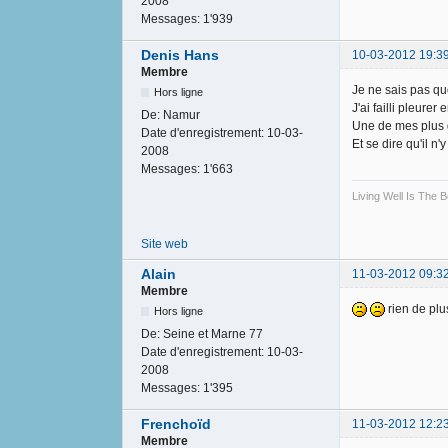
2008
Messages:
1'939
Denis Hans
10-03-2012 19:3
Membre
Je ne sais pas quo
Hors ligne
J'ai failli pleurer
De:
Namur
Une de mes plus g
Date d'enregistrement:
10-03-
Et se dire qu'il n
2008
Messages:
1'663
Living Well Is The
Site web
Alain
11-03-2012 09:3
Membre
rien de plu
Hors ligne
De:
Seine et Marne 77
Date d'enregistrement:
10-03-
2008
Messages:
1'395
Frenchoïd
11-03-2012 12:2
Membre