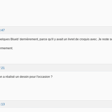
8:47
elques Blueb' dernièrement, parce qu'il y avait un livret de croquis avec. Je reste 
normement.
7:21
n a réalisé un dessin pour l'occasion ?
4:13