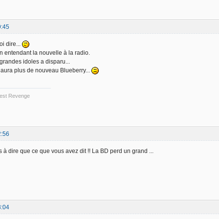
9:45
i dire...
 en entendant la nouvelle à la radio.
randes idoles a disparu...
'y aura plus de nouveau Blueberry...
 Best Revenge
2:56
s à dire que ce que vous avez dit !! La BD perd un grand ...
3:04