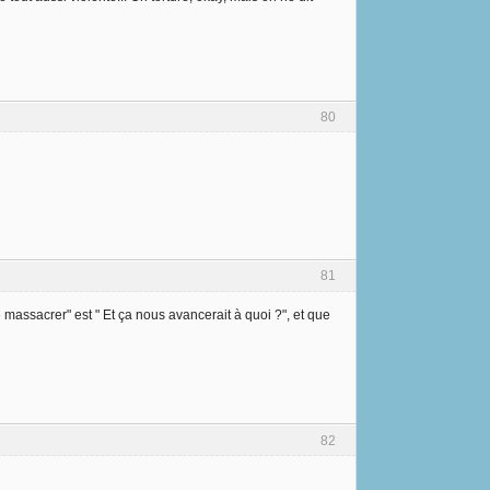
80
81
 massacrer" est " Et ça nous avancerait à quoi ?", et que
82