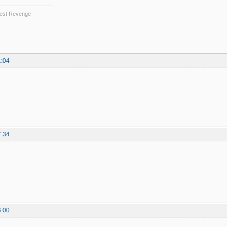
 Best Revenge
1:04
7:34
6:00