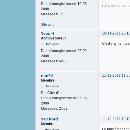
Date d'enregistrement:
10-03-
Living Well Is The
2008
Messages:
1'663
Site web
Yves H
10-11-2011 20:1
Administrateur
C'est vraiment pé
Hors ligne
Date d'enregistrement:
26-02-
2008
Messages:
6'408
nim70
11-12-2011 11:3
Membre
Hors ligne
De:
Côte-d'or
Date d'enregistrement:
05-09-
2009
Messages:
2'063
xav kord
11-12-2011 13:1
Membre
Le plus étonnant, 
Hors ligne