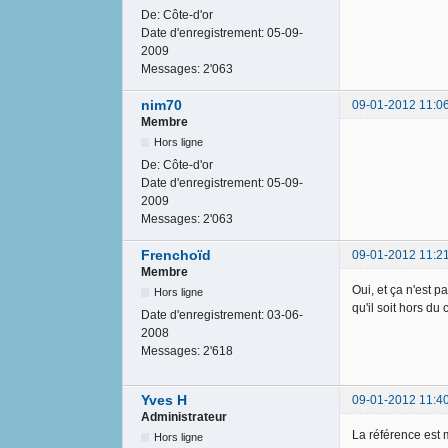
De:
Côte-d'or
Date d'enregistrement:
05-09-
2009
Messages:
2'063
nim70
09-01-2012 11:0
Membre
Hors ligne
De:
Côte-d'or
Date d'enregistrement:
05-09-
2009
Messages:
2'063
Frenchoïd
09-01-2012 11:2
Membre
Oui, et ça n'est 
Hors ligne
qu'il soit hors du
Date d'enregistrement:
03-06-
2008
Messages:
2'618
Yves H
09-01-2012 11:4
Administrateur
La référence est 
Hors ligne