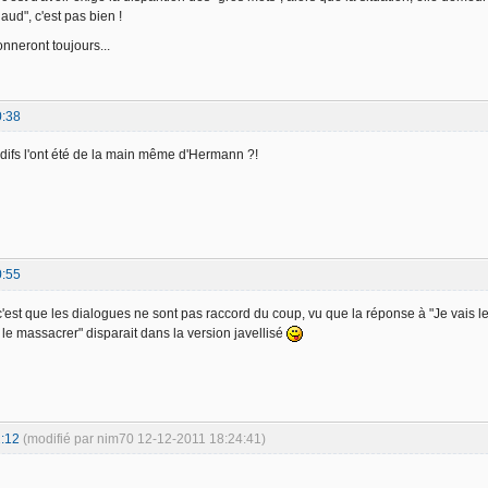
aud", c'est pas bien !
nneront toujours...
0:38
difs l'ont été de la main même d'Hermann ?!
0:55
c'est que les dialogues ne sont pas raccord du coup, vu que la réponse à "Je vais le
le massacrer" disparait dans la version javellisé
:12
(modifié par nim70 12-12-2011 18:24:41)