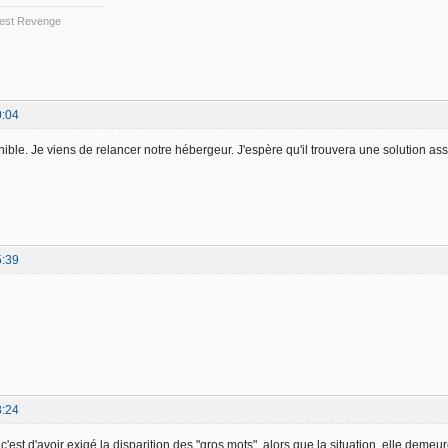
 Best Revenge
0:04
nible. Je viens de relancer notre hébergeur. J'espère qu'il trouvera une solution a
5:39
8:24
c'est d'avoir exigé la disparition des "gros mots", alors que la situation, elle demeure