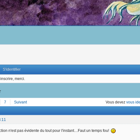
S'identifier
inscrire, merci.
r
7
Suivant
Vous devez
vous ide
8:11
ction n'est pas évidente du tout pour l'instant....Faut un temps fou!