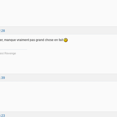
2:28
ifier, manque vraiment pas grand chose en fait
 Best Revenge
1:39
5:23