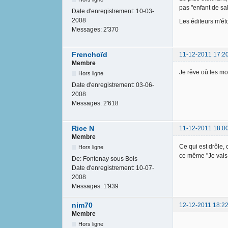
pas "enfant de sal
Date d'enregistrement:
10-03-
2008
Les éditeurs m'éto
Messages:
2'370
Frenchoïd
11-12-2011 17:2
Membre
Je rêve où les mo
Hors ligne
Date d'enregistrement:
03-06-
2008
Messages:
2'618
Rice N
11-12-2011 18:0
Membre
Ce qui est drôle, 
Hors ligne
ce même "Je vais 
De:
Fontenay sous Bois
Date d'enregistrement:
10-07-
2008
Messages:
1'939
nim70
12-12-2011 18:22
Membre
Hors ligne