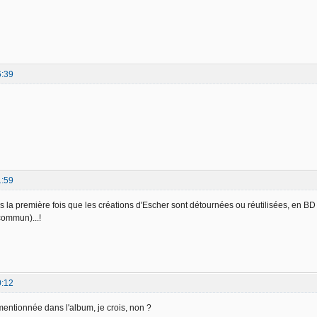
6:39
1:59
pas la première fois que les créations d'Escher sont détournées ou réutilisées, en B
 commun)...!
0:12
mentionnée dans l'album, je crois, non ?