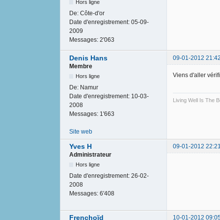
Hors ligne
De:
Côte-d'or
Date d'enregistrement:
05-09-
2009
Messages:
2'063
Denis Hans
09-01-2012 21:4
Membre
Viens d'aller vér
Hors ligne
De:
Namur
Date d'enregistrement:
10-03-
Living Well Is The
2008
Messages:
1'663
Site web
Yves H
09-01-2012 22:2
Administrateur
Hors ligne
Date d'enregistrement:
26-02-
2008
Messages:
6'408
Frenchoïd
10-01-2012 09:0