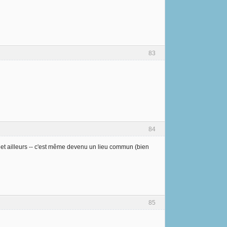
83
84
D et ailleurs -- c'est même devenu un lieu commun (bien
85