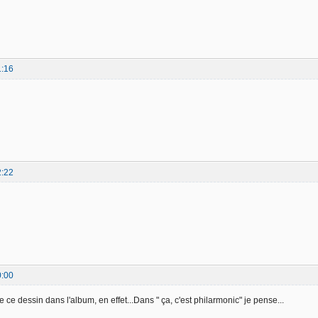
1:16
2:22
0:00
ce dessin dans l'album, en effet...Dans " ça, c'est philarmonic" je pense...