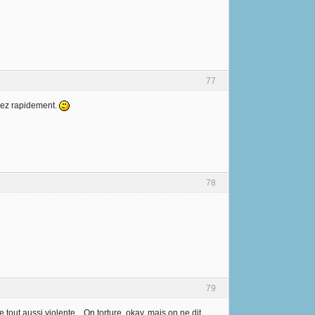
77
ssez rapidement.
78
79
 tout aussi violente... On torture, okay, mais on ne dit