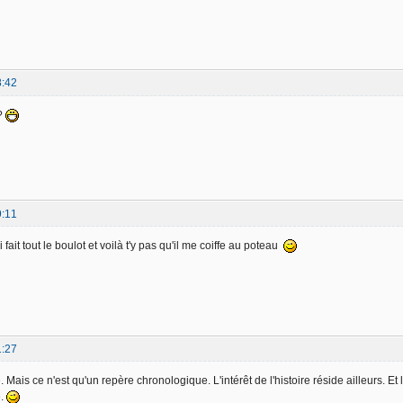
8:42
 ?
9:11
ai fait tout le boulot et voilà t'y pas qu'il me coiffe au poteau
1:27
. Mais ce n'est qu'un repère chronologique. L'intérêt de l'histoire réside ailleurs. Et 
e.