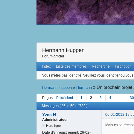
Hermann Huppen
Forum officiel
Index
Liste des membres
Recherche
Inscription
Vous n'êtes pas identifié.
Veuillez vous identifier ou vous 
»
Un prochain projet
Hermann Huppen
»
Hermann
Pages
Précédent
1
2
3
4
…
30
Messages [ 26 to 50 of 733 ]
Yves H
06-01-2012 19:5
Administrateur
Mais ça se réchau
Hors ligne
Date d'enregistrement:
26-02-