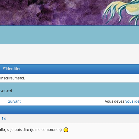
S'identifier
inscrire, merci.
 secret
Suivant
Vous devez
vous ide
5:14
ffe, si je puis dire (je me comprends).