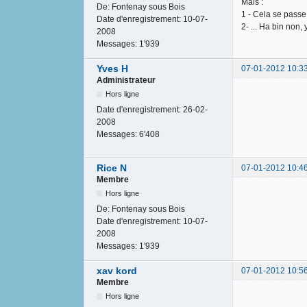
Mais :
De:
Fontenay sous Bois
1 - Cela se passe
Date d'enregistrement:
10-07-
2- ... Ha bin non, 
2008
Messages:
1'939
Yves H
07-01-2012 10:3
Administrateur
Hors ligne
Date d'enregistrement:
26-02-
2008
Messages:
6'408
Rice N
07-01-2012 10:4
Membre
Hors ligne
De:
Fontenay sous Bois
Date d'enregistrement:
10-07-
2008
Messages:
1'939
xav kord
07-01-2012 10:5
Membre
Hors ligne