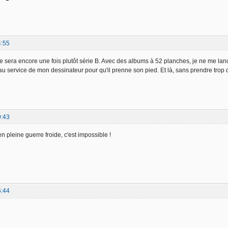
4:55
ce sera encore une fois plutôt série B. Avec des albums à 52 planches, je ne me lanc
 service de mon dessinateur pour qu'il prenne son pied. Et là, sans prendre trop de 
9:43
n pleine guerre froide, c'est impossible !
5:44