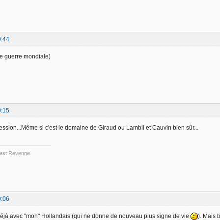
9:44
e guerre mondiale)
0:15
ssion...Même si c'est le domaine de Giraud ou Lambil et Cauvin bien sûr...
 Best Revenge
0:06
déjà avec "mon" Hollandais (qui ne donne de nouveau plus signe de vie
). Mais 