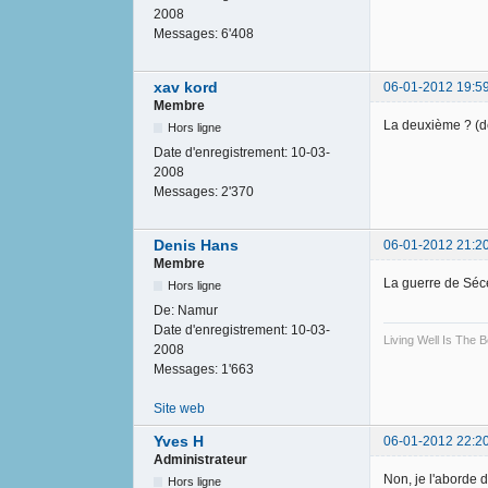
2008
Messages:
6'408
xav kord
06-01-2012 19:5
Membre
La deuxième ? (d
Hors ligne
Date d'enregistrement:
10-03-
2008
Messages:
2'370
Denis Hans
06-01-2012 21:2
Membre
La guerre de Séce
Hors ligne
De:
Namur
Date d'enregistrement:
10-03-
Living Well Is The
2008
Messages:
1'663
Site web
Yves H
06-01-2012 22:2
Administrateur
Non, je l'aborde 
Hors ligne