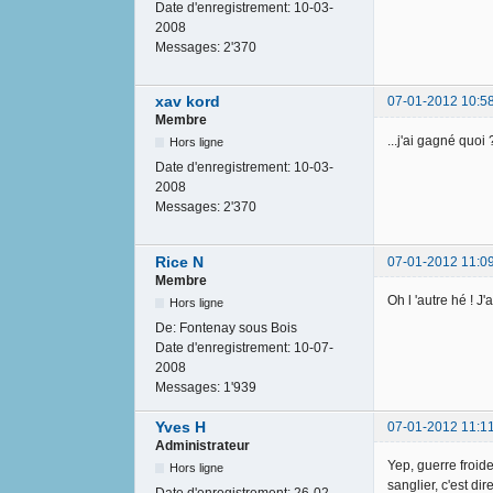
Date d'enregistrement:
10-03-
2008
Messages:
2'370
xav kord
07-01-2012 10:5
Membre
...j'ai gagné quoi
Hors ligne
Date d'enregistrement:
10-03-
2008
Messages:
2'370
Rice N
07-01-2012 11:0
Membre
Oh l 'autre hé ! J'
Hors ligne
De:
Fontenay sous Bois
Date d'enregistrement:
10-07-
2008
Messages:
1'939
Yves H
07-01-2012 11:1
Administrateur
Yep, guerre froide
Hors ligne
sanglier, c'est dir
Date d'enregistrement:
26-02-