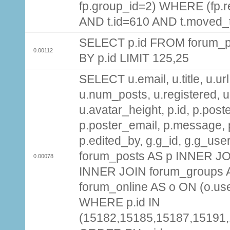
fp.group_id=2) WHERE (fp.
AND t.id=610 AND t.moved_
SELECT p.id FROM forum_p
0.00112
BY p.id LIMIT 125,25
SELECT u.email, u.title, u.url
u.num_posts, u.registered, u
u.avatar_height, p.id, p.pos
p.poster_email, p.message, p
p.edited_by, g.g_id, g.g_use
forum_posts AS p INNER JOI
0.00078
INNER JOIN forum_groups A
forum_online AS o ON (o.use
WHERE p.id IN
(15182,15185,15187,15191