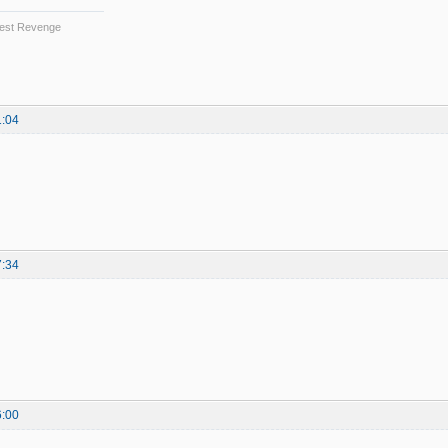
 Best Revenge
1:04
7:34
6:00