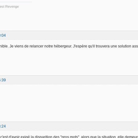
 Best Revenge
0:04
nible. Je viens de relancer notre hébergeur. J'espère qu'il trouvera une solution a
5:39
8:24
c'est d'avoir exigé la disparition des "gros mots", alors que la situation, elle demeure