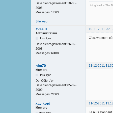
Date d'enregistrement:
10-03-
Living Well Is The
2008
Messages:
1'663
Site web
Yves H
10-11-2011 20:1
Administrateur
C'est vraiment pé
Hors ligne
Date d'enregistrement:
26-02-
2008
Messages:
6'408
nim70
11-12-2011 11:3
Membre
Hors ligne
De:
Côte-d'or
Date d'enregistrement:
05-09-
2009
Messages:
2'063
xav kord
11-12-2011 13:1
Membre
Le plus étonnant, 
Hors ligne