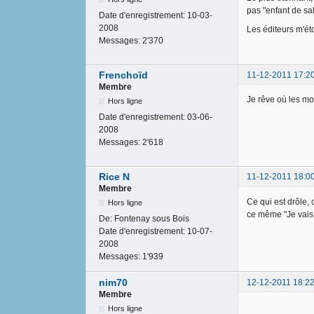
pas "enfant de sal
Date d'enregistrement:
10-03-
2008
Les éditeurs m'éto
Messages:
2'370
Frenchoïd
11-12-2011 17:2
Membre
Je rêve où les mo
Hors ligne
Date d'enregistrement:
03-06-
2008
Messages:
2'618
Rice N
11-12-2011 18:0
Membre
Ce qui est drôle, 
Hors ligne
ce même "Je vais 
De:
Fontenay sous Bois
Date d'enregistrement:
10-07-
2008
Messages:
1'939
nim70
12-12-2011 18:22
Membre
Hors ligne