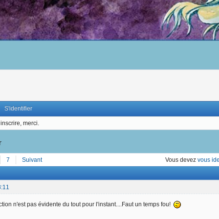
S'identifier
inscrire, merci.
r
7
Suivant
Vous devez
vous ide
8:11
ction n'est pas évidente du tout pour l'instant....Faut un temps fou!