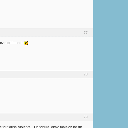
77
ssez rapidement.
78
79
 tout aussi violente... On torture, okay, mais on ne dit