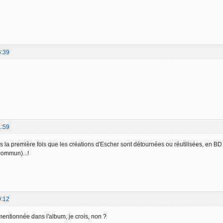
6:39
1:59
pas la première fois que les créations d'Escher sont détournées ou réutilisées, en B
 commun)...!
0:12
mentionnée dans l'album, je crois, non ?