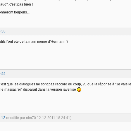
aud", c'est pas bien !
nneront toujours...
0:38
difs l'ont été de la main même d'Hermann ?!
0:55
c'est que les dialogues ne sont pas raccord du coup, vu que la réponse à "Je vais le
le massacrer" disparait dans la version javellisé
:12
(modifié par nim70 12-12-2011 18:24:41)