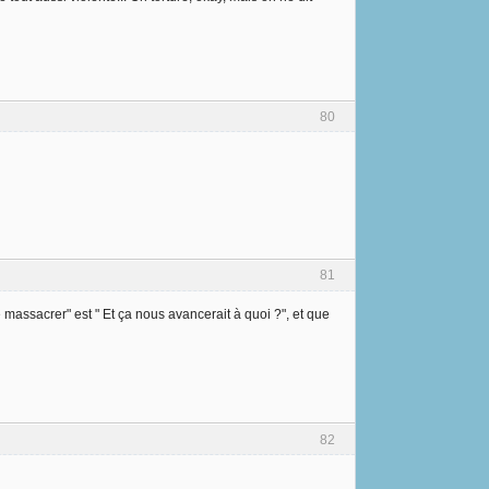
80
81
 massacrer" est " Et ça nous avancerait à quoi ?", et que
82