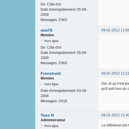
De:
Côte-d'or
Date d'enregistrement:
05-09-
2009
Messages:
2'063
nim70
09-01-2012 11:0
Membre
Hors ligne
De:
Côte-d'or
Date d'enregistrement:
05-09-
2009
Messages:
2'063
Frenchoïd
09-01-2012 11:2
Membre
Oui, et ça n'est 
Hors ligne
qu'il soit hors du
Date d'enregistrement:
03-06-
2008
Messages:
2'618
Yves H
09-01-2012 11:4
Administrateur
La référence est 
Hors ligne