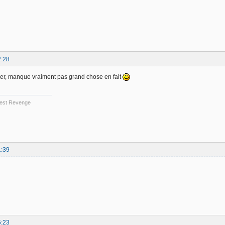
2:28
ifier, manque vraiment pas grand chose en fait
 Best Revenge
1:39
5:23