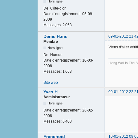
Hors ligne
De:
Côte-d'or
Date d'enregistrement:
05-09-
2009
Messages:
2'063
Denis Hans
09-01-2012 21:4
Membre
Viens d'aller vér
Hors ligne
De:
Namur
Date d'enregistrement:
10-03-
Living Well Is The
2008
Messages:
1'663
Site web
Yves H
09-01-2012 22:2
Administrateur
Hors ligne
Date d'enregistrement:
26-02-
2008
Messages:
6'408
Frenchoïd
10-01-2012 09:0