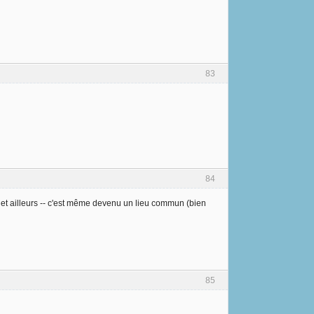
83
84
D et ailleurs -- c'est même devenu un lieu commun (bien
85