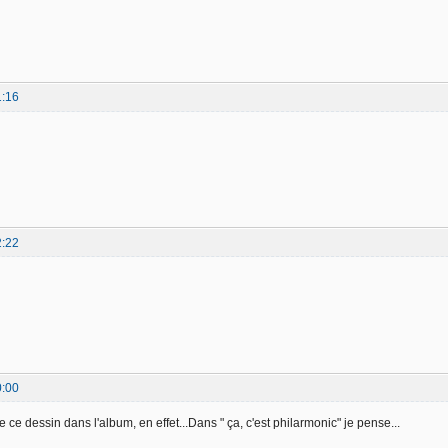
1:16
2:22
0:00
ce dessin dans l'album, en effet...Dans " ça, c'est philarmonic" je pense...